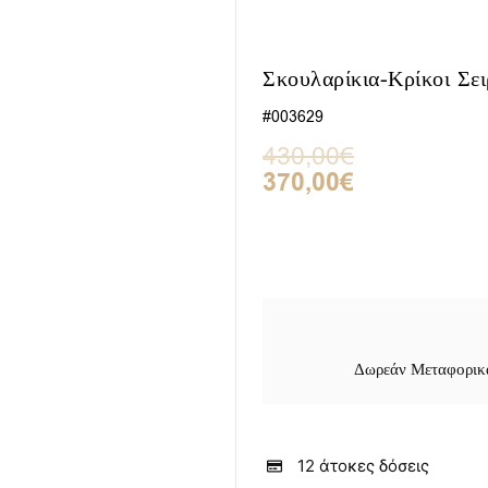
Σκουλαρίκια-Κρίκοι Σε
#003629
Original
Η
430,00
€
price
τρέχουσα
370,00
€
was:
τιμή
430,00€.
είναι:
370,00€.
Δωρεάν Μεταφορικά
12 άτοκες δόσεις