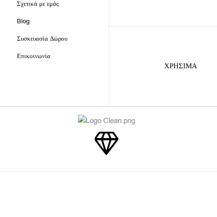
c
s
Σχετικά με εμάς
e
t
Blog
b
a
o
g
Συσκευασία Δώρου
o
r
Επικοινωνία
k
a
ΧΡΗΣΙΜΑ
m