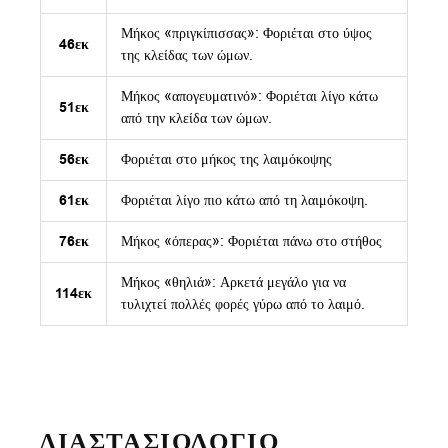
Μήκος «πριγκίπισσας»: Φοριέται στο ύψος
46εκ
της κλείδας των ώμων.
Μήκος «απογευματινό»: Φοριέται λίγο κάτω
51εκ
από την κλείδα των ώμων.
56εκ
Φοριέται στο μήκος της λαιμόκοψης
61εκ
Φοριέται λίγο πιο κάτω από τη λαιμόκοψη.
76εκ
Μήκος «όπερας»: Φοριέται πάνω στο στήθος
Μήκος «θηλιά»: Αρκετά μεγάλο για να
114εκ
τυλιχτεί πολλές φορές γύρω από το λαιμό.
ΔΙΑΣΤΑΣΙΟΛΟΓΙΟ