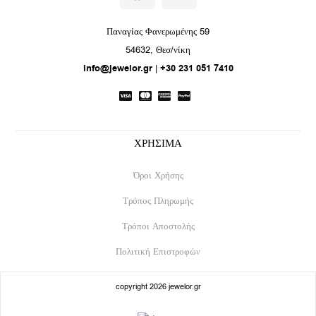
c
s
e
t
Παναγίας Φανερωμένης 59
b
a
54632, Θεσ/νίκη
o
g
info@jewelor.gr
|
+30 231 051 7410
o
r
k
a
m
ΧΡΗΣΙΜΑ
Όροι Χρήσης
Τρόπος Πληρωμής
Τρόποι Αποστολής
Πολιτική Επιστροφών
copyright 2026 jewelor.gr