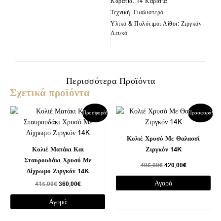
Καράτια: 14 Καράτια
Τεχνική: Γυαλιστερό
Υλικό & Πολύτιμοι Λίθοι: Ζιργκόν
Λευκό
Περισσότερα Προϊόντα
Σχετικά προϊόντα
Original
Η
Original
Η
Προσφορά!
Προσφορά!
price
τρέχουσα
price
τρέχουσα
was:
τιμή
was:
τιμή
415,00€.
είναι:
495,00€.
είναι:
Κολιέ Χρυσό Με Θαλασσί
360,00€.
420,00€.
Κολιέ Ματάκι Και
Ζιργκόν 14K
Σταυρουδάκι Χρυσό Με
495,00
€
420,00
€
Δίχρωμο Ζιργκόν 14K
Αγορά
415,00
€
360,00
€
Αγορά