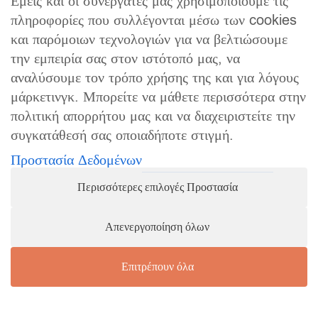
Εμείς και οι συνεργάτες μας χρησιμοποιούμε τις
19,5
61
21
πληροφορίες που συλλέγονται μέσω των cookies
και παρόμοιων τεχνολογιών για να βελτιώσουμε
19,8
62
22
την εμπειρία σας στον ιστότοπό μας, να
20
63
23
αναλύσουμε τον τρόπο χρήσης της και για λόγους
μάρκετινγκ. Μπορείτε να μάθετε περισσότερα στην
πολιτική απορρήτου μας και να διαχειριστείτε την
συγκατάθεσή σας οποιαδήποτε στιγμή.
Προστασία Δεδομένων
Περισσότερες επιλογές Προστασία
Απενεργοποίηση όλων
Επιτρέπουν όλα