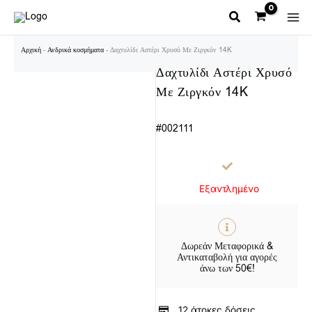
Μετάβαση
στο
περιεχόμενο
Αρχική
-
Ανδρικά κοσμήματα
-
Δαχτυλίδι Αστέρι Χρυσό Με Ζιργκόν 14K
Δαχτυλίδι Αστέρι Χρυσό
Με Ζιργκόν 14K
#002111
Εξαντλημένο
Δωρεάν Μεταφορικά &
Αντικαταβολή για αγορές
άνω των 50€!
12 άτοκες δόσεις