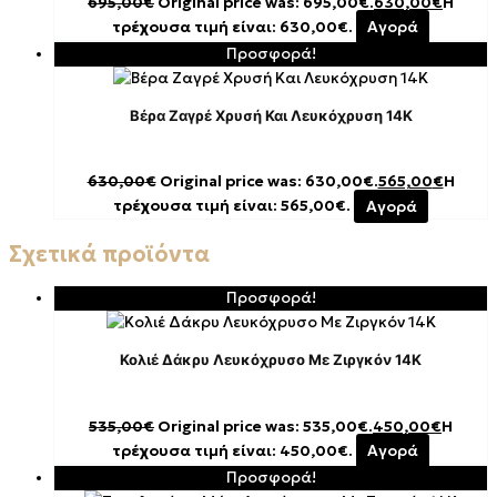
695,00
€
Original price was: 695,00€.
630,00
€
Η
τρέχουσα τιμή είναι: 630,00€.
Αγορά
Προσφορά!
Βέρα Ζαγρέ Χρυσή Και Λευκόχρυση 14Κ
630,00
€
Original price was: 630,00€.
565,00
€
Η
τρέχουσα τιμή είναι: 565,00€.
Αγορά
Σχετικά προϊόντα
Προσφορά!
Κολιέ Δάκρυ Λευκόχρυσο Με Ζιργκόν 14K
535,00
€
Original price was: 535,00€.
450,00
€
Η
τρέχουσα τιμή είναι: 450,00€.
Αγορά
Προσφορά!