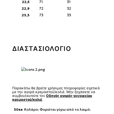
22,5
71
31
22,9
72
32
23,3
73
33
ΔΙΑΣΤΑΣΙΟΛΟΓΙΟ
Παρακάτω θα βρείτε χρήσιμες πληροφορίες σχετικά
με την αγορά κρεμαστού/κολιέ. Μην ξεχάσετε να
συμβουλευτείτε τον
Οδηγός αγοράς γυναικείου
κρεμαστού/κολιέ
.
30εκ
Κολάρο: Φοριέται γύρω από το λαιμό.