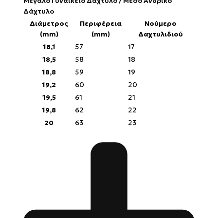
Μεγάλο Γυναικείο Δάχτυλο / Μέσο Ανδρικό
Δάχτυλο
Διάμετρος
Περιφέρεια
Νούμερο
(mm)
(mm)
Δαχτυλιδιού
18,1
57
17
18,5
58
18
18,8
59
19
19,2
60
20
19,5
61
21
19,8
62
22
20
63
23