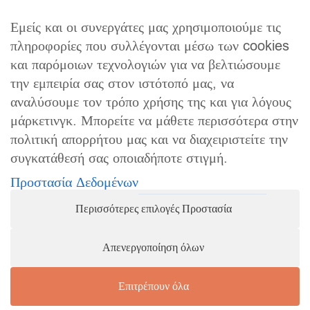
o
g
o
r
Εμείς και οι συνεργάτες μας χρησιμοποιούμε τις
k
a
πληροφορίες που συλλέγονται μέσω των cookies
m
και παρόμοιων τεχνολογιών για να βελτιώσουμε
την εμπειρία σας στον ιστότοπό μας, να
ΧΡΗΣΙΜΑ
αναλύσουμε τον τρόπο χρήσης της και για λόγους
Όροι Χρήσης
μάρκετινγκ. Μπορείτε να μάθετε περισσότερα στην
πολιτική απορρήτου μας και να διαχειριστείτε την
Τρόπος Πληρωμής
συγκατάθεσή σας οποιαδήποτε στιγμή.
Τρόποι Αποστολής
Προστασία Δεδομένων
Πολιτική Επιστροφών
Περισσότερες επιλογές Προστασία
copyright 2026 jewelor.gr
Απενεργοποίηση όλων
Επιτρέπουν όλα