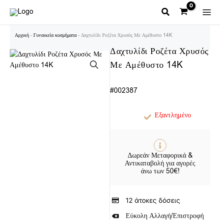
Μετάβαση
στο
περιεχόμενο
Αρχική
-
Γυναικεία κοσμήματα
-
Δαχτυλίδι Ροζέτα Χρυσός Με Αμέθυστο 14K
Δαχτυλίδι Ροζέτα Χρυσός
Με Αμέθυστο 14K
#002387
Εξαντλημένο
Δωρεάν Μεταφορικά &
Αντικαταβολή για αγορές
άνω των 50€!
12 άτοκες δόσεις
Εύκολη Αλλαγή/Επιστροφή