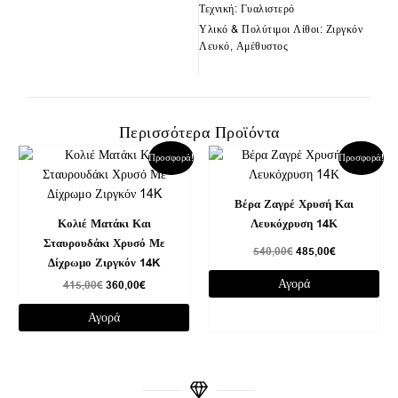
Τεχνική: Γυαλιστερό
Υλικό & Πολύτιμοι Λίθοι: Ζιργκόν
Λευκό, Αμέθυστος
Περισσότερα Προϊόντα
Original
Η
Original
Η
Προσφορά!
Προσφορά!
price
τρέχουσα
price
τρέχουσα
was:
τιμή
was:
τιμή
415,00€.
είναι:
540,00€.
είναι:
Βέρα Ζαγρέ Χρυσή Και
360,00€.
485,00€.
Κολιέ Ματάκι Και
Λευκόχρυση 14Κ
Σταυρουδάκι Χρυσό Με
540,00
€
485,00
€
Δίχρωμο Ζιργκόν 14K
Αγορά
415,00
€
360,00
€
Αγορά