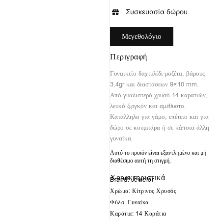
Συσκευασία δώρου
Μεγεθολόγιο
Περιγραφή
Γυναικείο δαχτυλίδι-ροζέτα, βάρους
3,4gr και διαστάσεων 9×10 mm.
Από γυαλιστερό χρυσό 14 καρατιών,
λευκό ζιργκόν και αμέθυστο.
Κατάλληλο για γάμο, επέτειο και για
δώρο σε κουμπάρα ή σε κάποια άλλη
γυναίκα.
Αυτό το προϊόν είναι εξαντλημένο και μή
διαθέσιμο αυτή τη στιγμή.
Χαρακτηριστικά
Brand: Jewelor
Χρώμα: Κίτρινος Χρυσός
Φύλο: Γυναίκα
Καράτια: 14 Καράτια