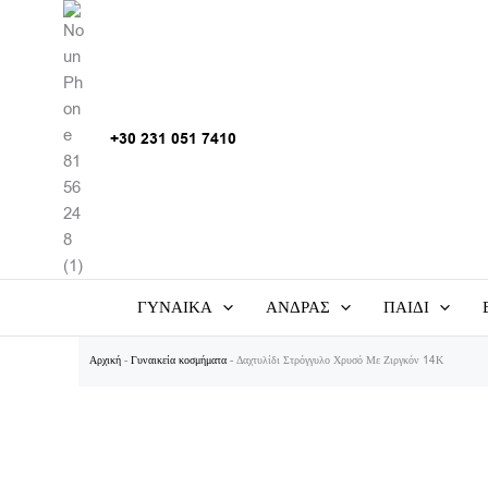
Μετάβαση
στο
περιεχόμενο
+30 231 051 7410
ΓΥΝΑΊΚΑ
ΆΝΔΡΑΣ
ΠΑΙΔΊ
Αρχική
-
Γυναικεία κοσμήματα
-
Δαχτυλίδι Στρόγγυλο Χρυσό Με Ζιργκόν 14Κ