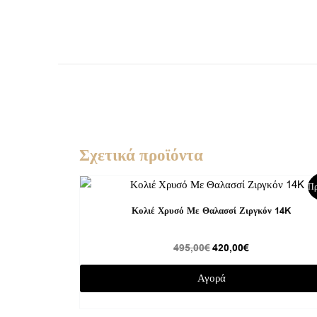
Σχετικά προϊόντα
Original
Η
Πρ
price
τρέχουσα
was:
τιμή
Κολιέ Χρυσό Με Θαλασσί Ζιργκόν 14K
495,00€.
είναι:
420,00€.
495,00
€
420,00
€
Αγορά