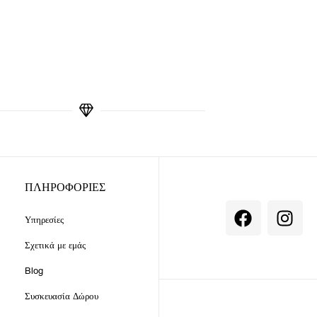
ΠΛΗΡΟΦΟΡΙΕΣ
F
I
Υπηρεσίες
a
n
c
s
Σχετικά με εμάς
e
t
Blog
b
a
o
g
Συσκευασία Δώρου
o
r