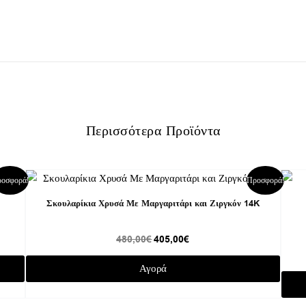
Περισσότερα Προϊόντα
Original
Η
οσφορά!
Προσφορά!
price
τρέχουσα
was:
τιμή
Σκουλαρίκια Χρυσά Με Μαργαριτάρι και Ζιργκόν 14K
480,00€.
είναι:
405,00€.
480,00
€
405,00
€
Αγορά