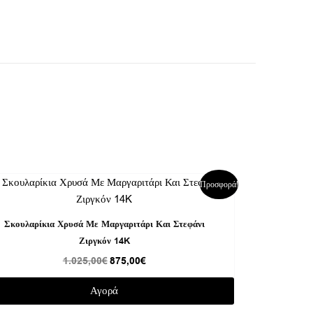
Original
Η
Προσφορά!
price
τρέχουσα
was:
τιμή
1.025,00€.
είναι:
Σκουλαρίκια Χρυσά Με Μαργαριτάρι Και Στεφάνι
875,00€.
Ζιργκόν 14K
1.025,00
€
875,00
€
Αγορά