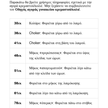
Παρακάτω θα βρείτε χρήσιμες πληροφορίες σχετικά με την
αγορά κρεμαστού/κολιέ. Μην ξεχάσετε να συμβουλευτείτε
τον
Οδηγός αγοράς γυναικείου κρεμαστού/κολιέ
.
30εκ
Κολάρο: Φοριέται γύρω από το λαιμό.
36εκ
Choker: Φοριέται γύρω από το λαιμό.
41εκ
Choker: Φοριέται στη βάση του λαιμού.
Μήκος «πριγκίπισσας»: Φοριέται στο ύψος
46εκ
της κλείδας των ώμων.
Μήκος «απογευματινό»: Φοριέται λίγο κάτω
51εκ
από την κλείδα των ώμων.
56εκ
Φοριέται στο μήκος της λαιμόκοψης
61εκ
Φοριέται λίγο πιο κάτω από τη λαιμόκοψη.
76εκ
Μήκος «όπερας»: Φοριέται πάνω στο στήθος