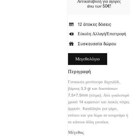
Αντικαταβολή για αγορές
άνω των 50€!
12 άτοκες δόσεις
Εύκολη Αλλαγή/Επιστροφή
Συσκευασία δώρου
Μεγεθολόγιο
Περιγραφή
Γυναικείο μονόπετρο δαχτυλίδι,
βάρους 3,3 gr και διαστάσεων
7,5×7,5mm (πέτρα). Από γυαλιστερό
χρυσό 14 καρατιών και λευκές πέτρες
ζιργκόν. Κατάλληλο για γάμο,
επέτειο και για δώρο σε κουμπάρα ή
σε κάποια άλλη γυναίκα.
Μέγεθος