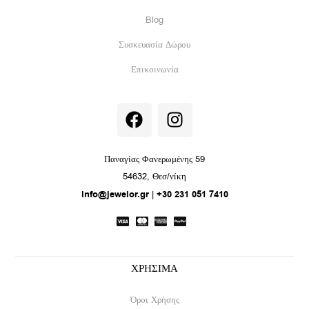
Blog
Συσκευασία Δώρου
Επικοινωνία
F
I
a
n
c
s
e
t
Παναγίας Φανερωμένης 59
b
a
54632, Θεσ/νίκη
o
g
info@jewelor.gr
|
+30 231 051 7410
o
r
k
a
m
ΧΡΗΣΙΜΑ
Όροι Χρήσης