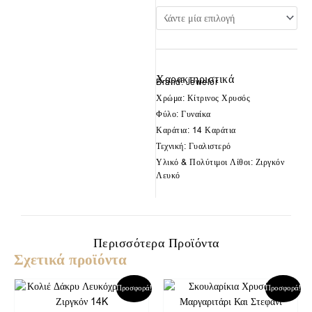
Χαρακτηριστικά
Brand: Jewelor
Χρώμα: Κίτρινος Χρυσός
Φύλο: Γυναίκα
Καράτια: 14 Καράτια
Τεχνική: Γυαλιστερό
Υλικό & Πολύτιμοι Λίθοι: Ζιργκόν
Λευκό
Περισσότερα Προϊόντα
Σχετικά προϊόντα
Original
Η
Original
Η
Προσφορά!
Προσφορά!
price
τρέχουσα
price
τρέχουσα
was:
τιμή
was:
τιμή