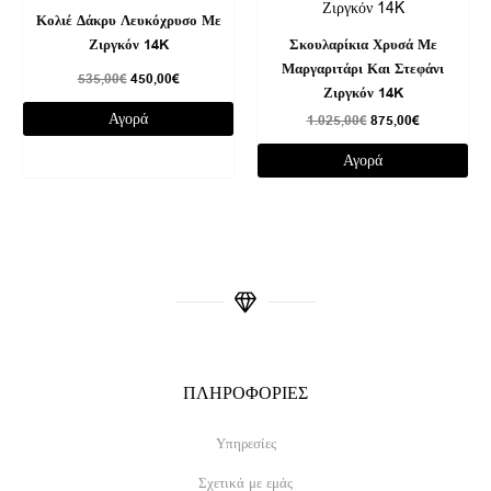
535,00€.
είναι:
1.025,00€.
είναι:
Κολιέ Δάκρυ Λευκόχρυσο Με
450,00€.
875,00€.
Ζιργκόν 14K
Σκουλαρίκια Χρυσά Με
Μαργαριτάρι Και Στεφάνι
535,00
€
450,00
€
Ζιργκόν 14K
Αγορά
1.025,00
€
875,00
€
Αγορά
ΠΛΗΡΟΦΟΡΙΕΣ
Υπηρεσίες
Σχετικά με εμάς