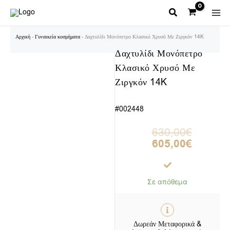
Μετάβαση
στο
περιεχόμενο
Αρχική
-
Γυναικεία κοσμήματα
-
Δαχτυλίδι Μονόπετρο Κλασικό Χρυσό Με Ζιργκόν 14K
Δαχτυλίδι Μονόπετρο
Κλασικό Χρυσό Με
Ζιργκόν 14K
#002448
630,00
€
605,00
€
Σε απόθεμα
Δωρεάν Μεταφορικά &