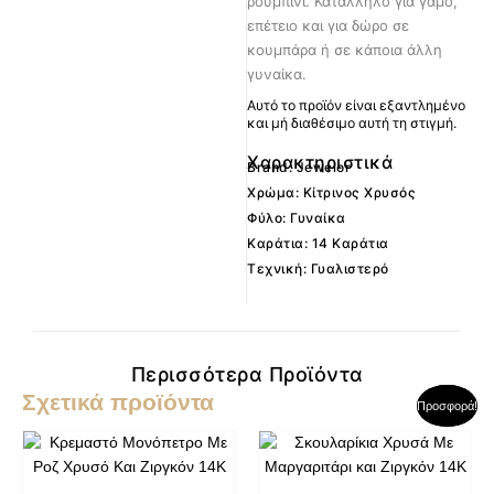
ρουμπίνι. Κατάλληλο για γάμο,
επέτειο και για δώρο σε
κουμπάρα ή σε κάποια άλλη
γυναίκα.
Αυτό το προϊόν είναι εξαντλημένο
και μή διαθέσιμο αυτή τη στιγμή.
Χαρακτηριστικά
Brand: Jewelor
Χρώμα: Κίτρινος Χρυσός
Φύλο: Γυναίκα
Καράτια: 14 Καράτια
Τεχνική: Γυαλιστερό
Περισσότερα Προϊόντα
Σχετικά προϊόντα
Original
Η
Original
Η
Προσφορά!
Προσφορά!
price
τρέχουσα
price
τρέχουσα
was:
τιμή
was:
τιμή
360,00€.
είναι:
480,00€.
είναι:
310,00€.
405,00€.