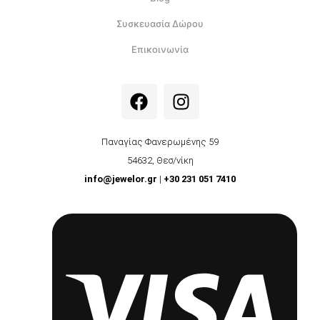
Συσκευασία Δώρου
Επικοινωνία
F
I
a
n
c
s
e
t
Παναγίας Φανερωμένης 59
b
a
54632, Θεσ/νίκη
o
g
info@jewelor.gr
|
+30 231 051 7410
o
r
k
a
m