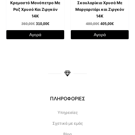
Κρεμαστό Μονόπετρο Με
Σκουλαρίκια Χρυσά Με
Ροζ Χρυσό Και Ζιργκόν
Μαργαριτάρι και Ζιργκόν
14K
14K
360,00
€
310,00
€
480,00
€
405,00
€
Αγορά
Αγορά
ΠΛΗΡΟΦΟΡΙΕΣ
Υπηρεσίες
Σχετικά με εμάς
Blog