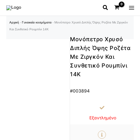
Μετάβαση
στο
περιεχόμενο
Αρχική
-
Γυναικεία κοσμήματα
-
Μονόπετρο Χρυσό Διπλής Όψης Ροζέτα Με Ζιργκόν
Και Συνθετικό Ρουμπίνι 14Κ
Μονόπετρο Χρυσό
Διπλής Όψης Ροζέτα
Με Ζιργκόν Και
Συνθετικό Ρουμπίνι
14Κ
#003894
Εξαντλημένο