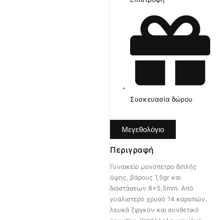
Συσκευασία δώρου
Μεγεθολόγιο
Περιγραφή
Γυναικείο μονόπετρο διπλής
όψης, βάρους 1,5gr και
διαστάσεων 8×5,5mm. Από
γυαλιστερό χρυσό 14 καρατιών,
λευκά ζιργκόν και συνθετικό