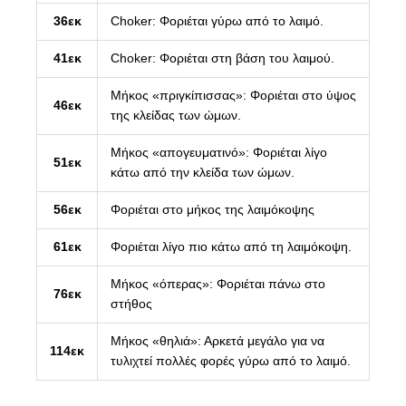
36εκ
Choker: Φοριέται γύρω από το λαιμό.
41εκ
Choker: Φοριέται στη βάση του λαιμού.
Μήκος «πριγκίπισσας»: Φοριέται στο ύψος
46εκ
της κλείδας των ώμων.
Μήκος «απογευματινό»: Φοριέται λίγο
51εκ
κάτω από την κλείδα των ώμων.
56εκ
Φοριέται στο μήκος της λαιμόκοψης
61εκ
Φοριέται λίγο πιο κάτω από τη λαιμόκοψη.
Μήκος «όπερας»: Φοριέται πάνω στο
76εκ
στήθος
Μήκος «θηλιά»: Αρκετά μεγάλο για να
114εκ
τυλιχτεί πολλές φορές γύρω από το λαιμό.