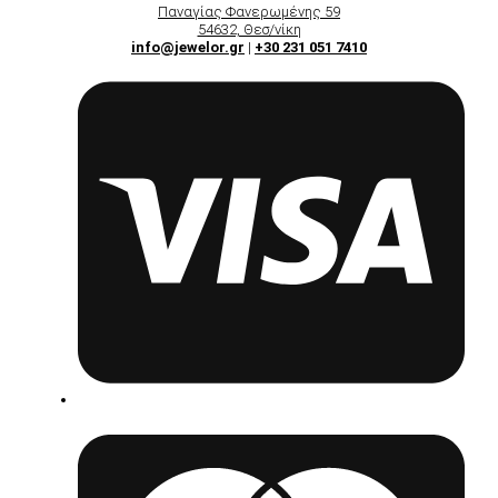
Παναγίας Φανερωμένης 59
54632, Θεσ/νίκη
info@jewelor.gr
|
+30 231 051 7410