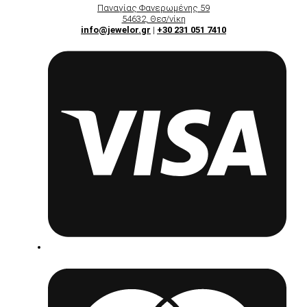
Παναγίας Φανερωμένης 59
54632, Θεσ/νίκη
info@jewelor.gr
|
+30 231 051 7410