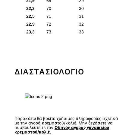
21,9
69
29
22,2
70
30
22,5
71
31
22,9
72
32
23,3
73
33
ΔΙΑΣΤΑΣΙΟΛΟΓΙΟ
Παρακάτω θα βρείτε χρήσιμες πληροφορίες σχετικά
με την αγορά κρεμαστού/κολιέ. Μην ξεχάσετε να
συμβουλευτείτε τον
Οδηγός αγοράς γυναικείου
κρεμαστού/κολιέ
.