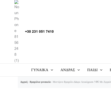
Μετάβαση
στο
περιεχόμενο
+30 231 051 7410
ΓΥΝΑΙΚΑ
ΑΝΔΡΑΣ
ΠΑΙΔΙ
Αρχική
-
Βραχιόλια γυναικεία
-
Μοντέρνο Βραχιόλι-Δάκρυ Λευκόχρυσο 14K Με Ζιργκ