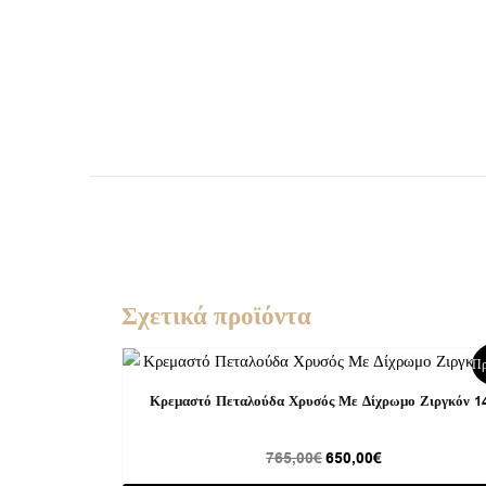
Σχετικά προϊόντα
Original
Η
Πρ
price
τρέχουσα
was:
τιμή
Κρεμαστό Πεταλούδα Χρυσός Με Δίχρωμο Ζιργκόν 1
765,00€.
είναι:
650,00€.
765,00
€
650,00
€