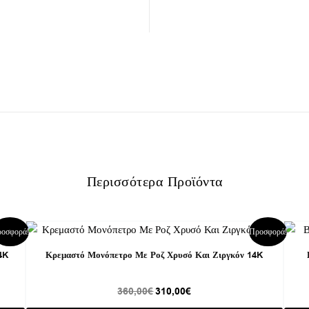
Περισσότερα Προϊόντα
Original
Η
οσφορά!
Προσφορά!
price
τρέχουσα
was:
τιμή
4K
Κρεμαστό Μονόπετρο Με Ροζ Χρυσό Και Ζιργκόν 14K
360,00€.
είναι:
310,00€.
360,00
€
310,00
€