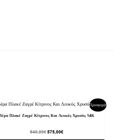
Original
Η
Προσφορά!
price
τρέχουσα
was:
τιμή
Βέρα Πλακέ Ζαγρέ Κίτρινος Και Λευκός Χρυσός 14Κ
640,00€.
είναι:
575,00€.
640,00
€
575,00
€