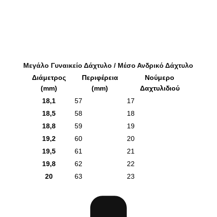
Μεγάλο Γυναικείο Δάχτυλο / Μέσο Ανδρικό Δάχτυλο
Διάμετρος
Περιφέρεια
Νούμερο
(mm)
(mm)
Δαχτυλιδιού
18,1
57
17
18,5
58
18
18,8
59
19
19,2
60
20
19,5
61
21
19,8
62
22
20
63
23