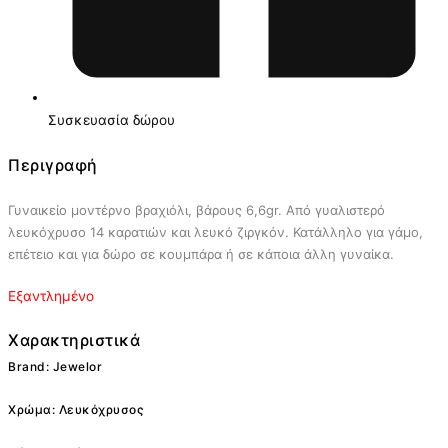
Συσκευασία δώρου
Περιγραφή
Γυναικείο μοντέρνο βραχιόλι, βάρους 6,6gr. Από γυαλιστερό
λευκόχρυσο 14 καρατιών και λευκό ζιργκόν. Κατάλληλο για γάμο,
επέτειο και για δώρο σε κουμπάρα ή σε κάποια άλλη γυναίκα.
Εξαντλημένο
Χαρακτηριστικά
Brand: Jewelor
Χρώμα: Λευκόχρυσος