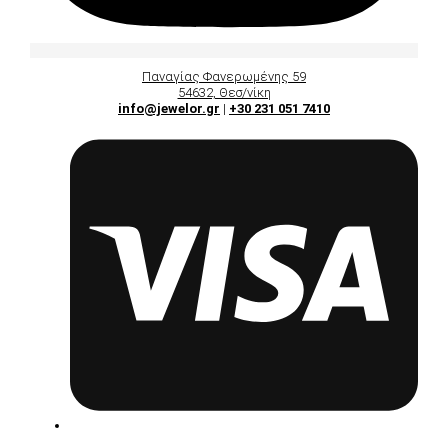
Παναγίας Φανερωμένης 59
54632, Θεσ/νίκη
info@jewelor.gr
|
+30 231 051 7410