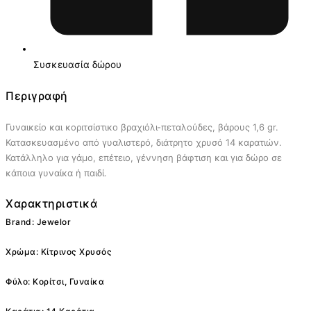
Συσκευασία δώρου
Περιγραφή
Γυναικείο και κοριτσίστικο βραχιόλι-πεταλούδες, βάρους 1,6 gr.
Κατασκευασμένο από γυαλιστερό, διάτρητο χρυσό 14 καρατιών.
Κατάλληλο για γάμο, επέτειο, γέννηση βάφτιση και για δώρο σε
κάποια γυναίκα ή παιδί.
Χαρακτηριστικά
Brand: Jewelor
Χρώμα: Κίτρινος Χρυσός
Φύλο: Κορίτσι, Γυναίκα