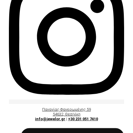
Παναγίας Φανερωμένης 59
54632, Θεσ/νίκη
info@jewelor.gr
|
+30 231 051 7410