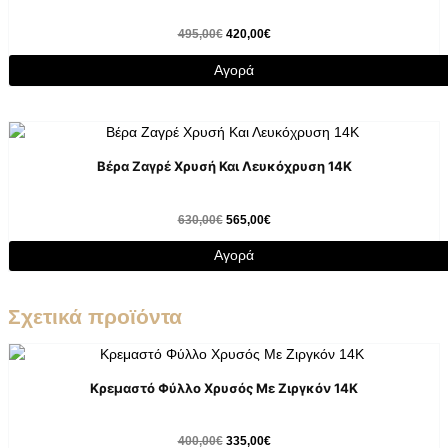
495,00
€
420,00
€
Αγορά
Βέρα Ζαγρέ Χρυσή Και Λευκόχρυση 14Κ
630,00
€
565,00
€
Αγορά
Σχετικά προϊόντα
Κρεμαστό Φύλλο Χρυσός Με Ζιργκόν 14K
400,00
€
335,00
€