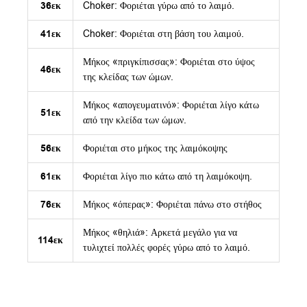
36εκ
Choker: Φοριέται γύρω από το λαιμό.
41εκ
Choker: Φοριέται στη βάση του λαιμού.
Μήκος «πριγκίπισσας»: Φοριέται στο ύψος
46εκ
της κλείδας των ώμων.
Μήκος «απογευματινό»: Φοριέται λίγο κάτω
51εκ
από την κλείδα των ώμων.
56εκ
Φοριέται στο μήκος της λαιμόκοψης
61εκ
Φοριέται λίγο πιο κάτω από τη λαιμόκοψη.
76εκ
Μήκος «όπερας»: Φοριέται πάνω στο στήθος
Μήκος «θηλιά»: Αρκετά μεγάλο για να
114εκ
τυλιχτεί πολλές φορές γύρω από το λαιμό.