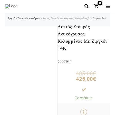
Μετάβαση
στο
περιεχόμενο
Αρχική
-
Γυναικεία κοσμήματα
-
Λεπτός Σταυρός Λευκόχρυσος Καλυμμένος Με Ζιργκόν 14Κ
Λεπτός Σταυρός
Λευκόχρυσος
Καλυμμένος Με Ζιργκόν
14Κ
#002941
Original
Η
495,00
€
price
τρέχουσα
425,00
€
was:
τιμή
495,00€.
είναι:
425,00€.
Σε απόθεμα