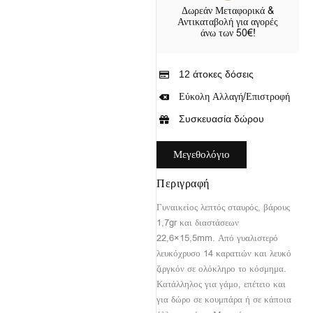
Δωρεάν Μεταφορικά &
Αντικαταβολή για αγορές
άνω των 50€!
12 άτοκες δόσεις
Εύκολη Αλλαγή/Επιστροφή
Συσκευασία δώρου
Μεγεθολόγιο
Περιγραφή
Γυναικείος λεπτός σταυρός, βάρους
1,7gr και διαστάσεων
22,6×15,5mm. Από γυαλιστερό
λευκόχρυσο 14 καρατιών και λευκό
ζιργκόν σε ολόκληρο το κόσμημα.
Κατάλληλος για γάμο, επέτειο και
για δώρο σε κουμπάρα ή σε κάποια