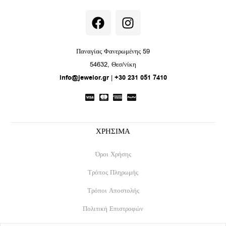
F
I
a
n
c
s
e
t
Παναγίας Φανερωμένης 59
b
a
54632, Θεσ/νίκη
o
g
info@jewelor.gr
|
+30 231 051 7410
o
r
k
a
m
ΧΡΗΣΙΜΑ
Όροι Χρήσης
Τρόπος Πληρωμής
Τρόποι Αποστολής
Πολιτική Επιστροφών