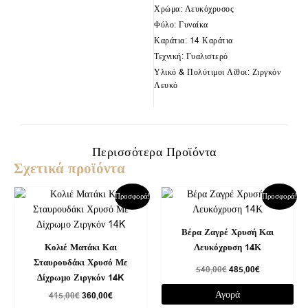
Χρώμα: Λευκόχρυσος
Φύλο: Γυναίκα
Καράτια: 14 Καράτια
Τεχνική: Γυαλιστερό
Υλικό & Πολύτιμοι Λίθοι: Ζιργκόν
Λευκό
Περισσότερα Προϊόντα
Σχετικά προϊόντα
Original
Η
Original
Η
Προσφορά!
Προσφορά!
price
τρέχουσα
price
τρέχουσα
was:
τιμή
was:
τιμή
415,00€.
είναι:
540,00€.
είναι:
Βέρα Ζαγρέ Χρυσή Και
360,00€.
485,00€.
Κολιέ Ματάκι Και
Λευκόχρυση 14Κ
Σταυρουδάκι Χρυσό Με
540,00
€
485,00
€
Δίχρωμο Ζιργκόν 14K
Αγορά
415,00
€
360,00
€