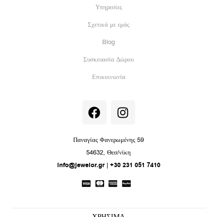
Υπηρεσίες
Σχετικά με εμάς
Blog
Συσκευασία Δώρου
Επικοινωνία
F
I
a
n
c
s
e
t
Παναγίας Φανερωμένης 59
b
a
54632, Θεσ/νίκη
o
g
info@jewelor.gr
|
+30 231 051 7410
o
r
k
a
m
ΧΡΗΣΙΜΑ