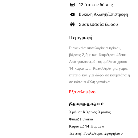
12 άτοκες δόσεις
Εύκολη Αλλαγή/Επιστροφή
Συσκευασία δώρου
Περιγραφή
Γυναικεία σκουλαρίκια-κρίκοι,
βάρους 2,2gr και διαμέτρου 43mm.
Από γυαλιστερό, σφυρήλατο χρυσό
14 καρατιών. Κατάλληλα για γάμο,
επέτειο και για δώρο σε κουμπάρα ή
σε κάποια άλλη γυναίκα.
Εξαντλημένο
Χαρακτηριστικά
Brand: Jewelor
Χρώμα: Κίτρινος Χρυσός
Φύλο: Γυναίκα
Καράτια: 14 Καράτια
Τεχνική: Γυαλιστερό, Σφυρήλατο