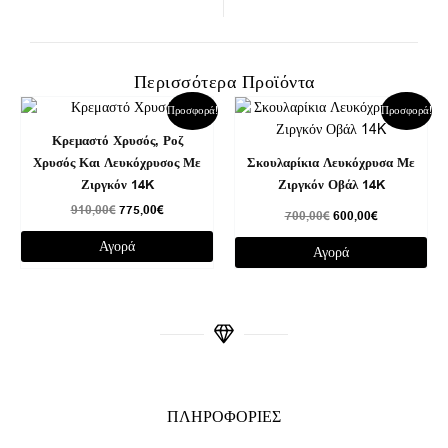
Περισσότερα Προϊόντα
Original
Η
Original
Η
Προσφορά!
Προσφορά!
price
τρέχουσα
price
τρέχουσα
was:
τιμή
was:
τιμή
Κρεμαστό Χρυσός, Ροζ
910,00€.
είναι:
700,00€.
είναι:
Χρυσός Και Λευκόχρυσος Με
Σκουλαρίκια Λευκόχρυσα Με
775,00€.
600,00€.
Ζιργκόν 14K
Ζιργκόν Οβάλ 14K
910,00
€
775,00
€
700,00
€
600,00
€
Αγορά
Αγορά
ΠΛΗΡΟΦΟΡΙΕΣ