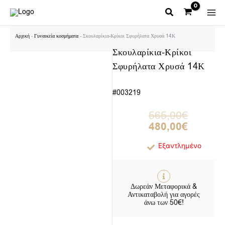
Μετάβαση
στο
περιεχόμενο
Αρχική
-
Γυναικεία κοσμήματα
-
Σκουλαρίκια-Κρίκοι Σφυρήλατα Χρυσά 14Κ
Σκουλαρίκια-Κρίκοι
Σφυρήλατα Χρυσά 14Κ
#003219
Original
Η
565,00
€
price
τρέχουσα
480,00
€
was:
τιμή
565,00€.
είναι:
Εξαντλημένο
480,00€.
Δωρεάν Μεταφορικά &
Αντικαταβολή για αγορές
άνω των 50€!