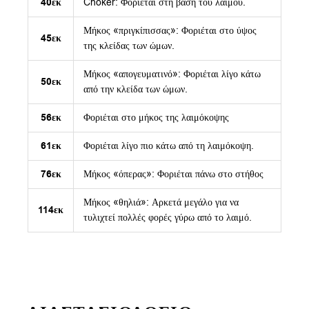
40εκ
Choker: Φοριέται στη βάση του λαιμού.
Μήκος «πριγκίπισσας»: Φοριέται στο ύψος
45εκ
της κλείδας των ώμων.
Μήκος «απογευματινό»: Φοριέται λίγο κάτω
50εκ
από την κλείδα των ώμων.
56εκ
Φοριέται στο μήκος της λαιμόκοψης
61εκ
Φοριέται λίγο πιο κάτω από τη λαιμόκοψη.
76εκ
Μήκος «όπερας»: Φοριέται πάνω στο στήθος
Μήκος «θηλιά»: Αρκετά μεγάλο για να
114εκ
τυλιχτεί πολλές φορές γύρω από το λαιμό.