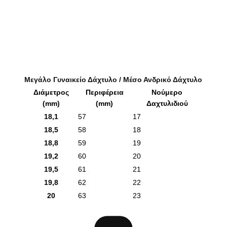
Μεγάλο Γυναικείο Δάχτυλο / Μέσο Ανδρικό Δάχτυλο
Διάμετρος
Περιφέρεια
Νούμερο
(mm)
(mm)
Δαχτυλιδιού
18,1
57
17
18,5
58
18
18,8
59
19
19,2
60
20
19,5
61
21
19,8
62
22
20
63
23