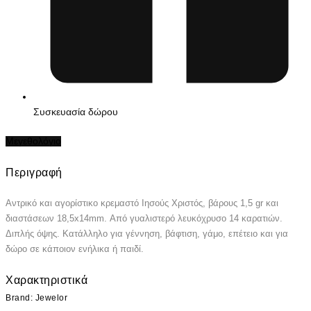
Συσκευασία δώρου
Μεγεθολόγιο
Περιγραφή
Αντρικό και αγορίστικο κρεμαστό Ιησούς Χριστός, βάρους 1,5 gr και
διαστάσεων 18,5x14mm. Από γυαλιστερό λευκόχρυσο 14 καρατιών.
Διπλής όψης. Κατάλληλο για γέννηση, βάφτιση, γάμο, επέτειο και για
δώρο σε κάποιον ενήλικα ή παιδί.
Χαρακτηριστικά
Brand: Jewelor