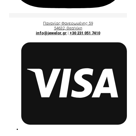
Παναγίας Φανερωμένης 59
54632, Θεσ/νίκη
info@jewelor.gr
|
+30 231 051 7410