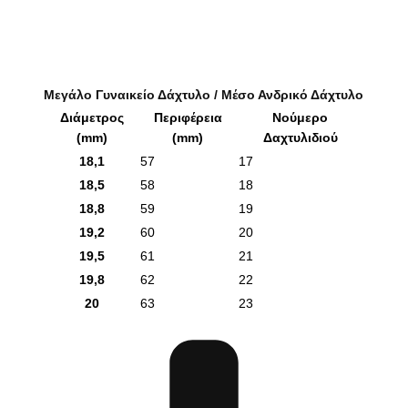
Μεγάλο Γυναικείο Δάχτυλο / Μέσο Ανδρικό Δάχτυλο
Διάμετρος
Περιφέρεια
Νούμερο
(mm)
(mm)
Δαχτυλιδιού
18,1
57
17
18,5
58
18
18,8
59
19
19,2
60
20
19,5
61
21
19,8
62
22
20
63
23