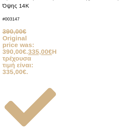
Όψης 14Κ
#003147
390,00
€
Original
price was:
390,00€.
335,00
€
Η
τρέχουσα
τιμή είναι:
335,00€.