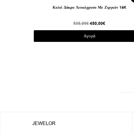
price
τρέχουσα
was:
τιμή
Κολιέ Δάκρυ Λευκόχρυσο Με Ζιργκόν 14K
535,00€.
είναι:
450,00€.
535,00
€
450,00
€
Αγορά
JEWELOR