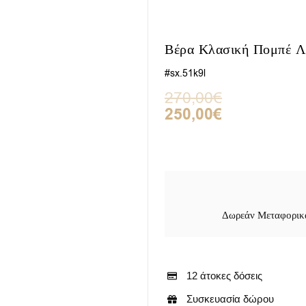
Βέρα Κλασική Πομπέ Λ
#sx.51k9l
Original
Η
270,00
€
price
τρέχουσα
250,00
€
was:
τιμή
270,00€.
είναι:
250,00€.
Δωρεάν Μεταφορικά
12 άτοκες δόσεις
Συσκευασία δώρου