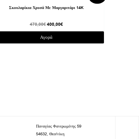
price
τρέχουσα
was:
τιμή
Σκουλαρίκια Χρυσά Με Μαργαριτάρι 14K
470,00€.
είναι:
400,00€.
470,00
€
400,00
€
Αγορά
Παναγίας Φανερωμένης 59
54632, Θεσ/νίκη