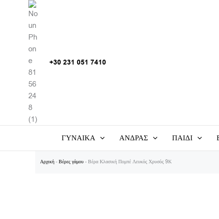
Μετάβαση
στο
περιεχόμενο
+30 231 051 7410
ΓΥΝΑΙΚΑ
ΑΝΔΡΑΣ
ΠΑΙΔΙ
Αρχική
-
Βέρες γάμου
-
Βέρα Κλασική Πομπέ Λευκός Χρυσός 9Κ