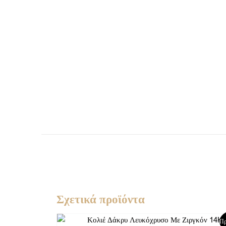
Σχετικά προϊόντα
Original
Η
Πρ