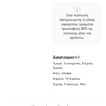
Στην περίπτωση
εξατομικευμένης ή ειδικής
παραγγελίας προηγείται
προκαταβολή 30% της
συνολικής αξίας του
προϊόντος.
Χαρακτηριστικά
Brand: Jewelor
Χρώμα: Λευκόχρυσος, Κίτρινος
Χρυσός
Φύλο: Unisex
Καράτια: 14 Καράτια
Τεχνική: Γυαλιστερό, Ματ