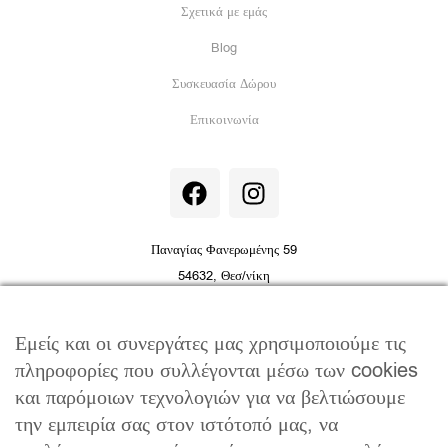
Σχετικά με εμάς
Blog
Συσκευασία Δώρου
Επικοινωνία
F
I
a
n
c
s
e
t
Παναγίας Φανερωμένης 59
b
a
54632, Θεσ/νίκη
o
g
info@jewelor.gr
|
+30 231 051 7410
o
r
Εμείς και οι συνεργάτες μας χρησιμοποιούμε τις
k
a
πληροφορίες που συλλέγονται μέσω των cookies
m
και παρόμοιων τεχνολογιών για να βελτιώσουμε
την εμπειρία σας στον ιστότοπό μας, να
ΧΡΗΣΙΜΑ