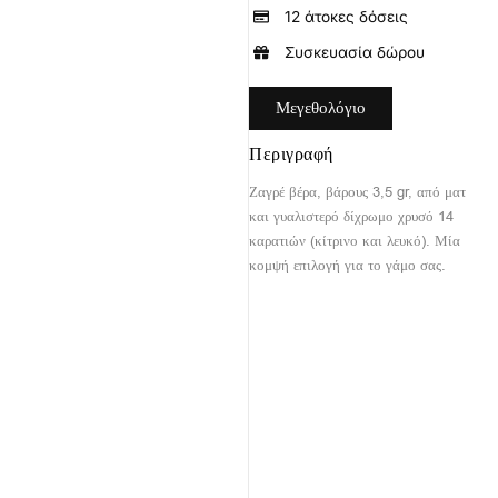
12 άτοκες δόσεις
Συσκευασία δώρου
Μεγεθολόγιο
Περιγραφή
Ζαγρέ βέρα, βάρους 3,5 gr, από ματ
και γυαλιστερό δίχρωμο χρυσό 14
καρατιών (κίτρινο και λευκό). Μία
κομψή επιλογή για το γάμο σας.