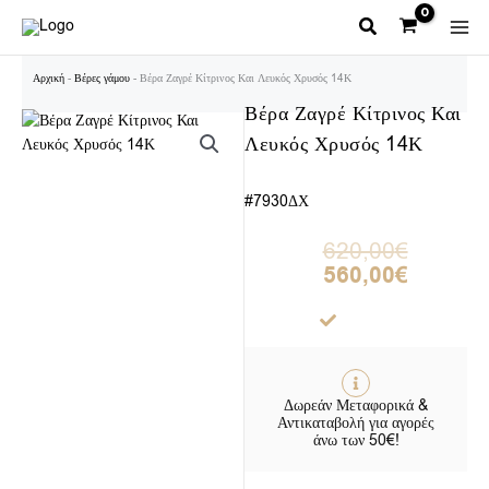
Μετάβαση
στο
περιεχόμενο
Αρχική
-
Βέρες γάμου
-
Βέρα Ζαγρέ Κίτρινος Και Λευκός Χρυσός 14Κ
Βέρα Ζαγρέ Κίτρινος Και
Λευκός Χρυσός 14Κ
#7930ΔΧ
Original
Η
620,00
€
price
τρέχουσα
560,00
€
was:
τιμή
620,00€.
είναι:
560,00€.
Δωρεάν Μεταφορικά &
Αντικαταβολή για αγορές
άνω των 50€!