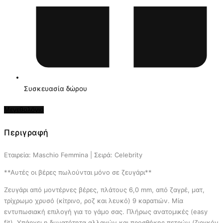
Συσκευασία δώρου
Μεγεθολόγιο
Περιγραφή
Εταιρεία: Maschio Femmina | Σειρά: Celebrity
**Αυτές οι βέρες πωλούνται μόνο σε ζευγάρι**
Ζευγάρι από μοντέρνες βέρες, πλάτους 6,0 mm, από ζαγρέ, ματ,
τρίχρωμο χρυσό (κίτρινο, ροζ και λευκό) 9 καρατιών. Μία
εντυπωσιακή επιλογή για το γάμο σας. Πλήρως ανατομικές (easy
fit). Υπάρχει η δυνατότητα αλλαγών και προσθήκης πετρών (ζιργκόν