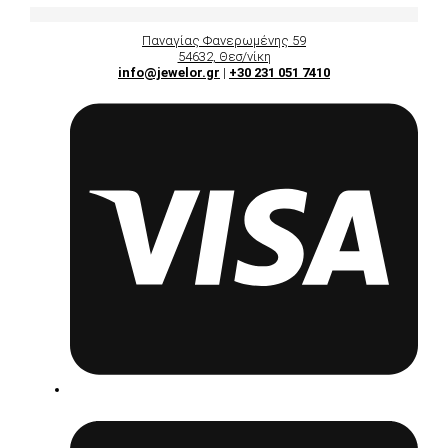
Παναγίας Φανερωμένης 59
54632, Θεσ/νίκη
info@jewelor.gr
|
+30 231 051 7410