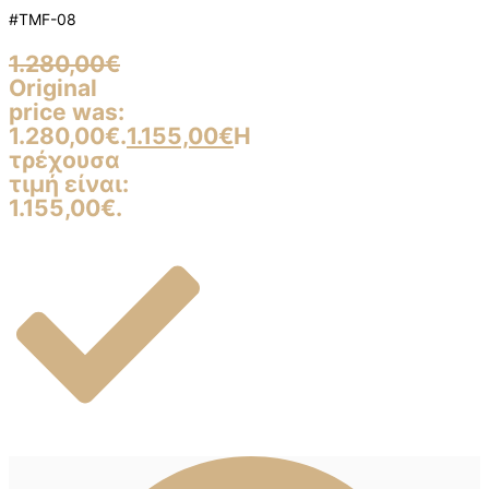
#TMF-08
1.280,00
€
Original
price was:
1.280,00€.
1.155,00
€
Η
τρέχουσα
τιμή είναι:
1.155,00€.