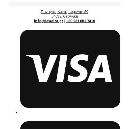
Παναγίας Φανερωμένης 59
54632, Θεσ/νίκη
info@jewelor.gr
|
+30 231 051 7410