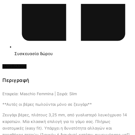
Συσκευασία δώρου
Μεγεθολόγιο
Περιγραφή
Εταιρεία: Maschio Femmina | Σειρά: Slim
**Αυτές οι βέρες πωλούνται μόνο σε ζευγάρι**
Ζευγάρι βέρες, πλάτους 3,25 mm, από γυαλιστερό λευκόχρυσο 14
καρατιών. Μία κλασική επιλογή για το γάμο σας. Πλήρως
ανατομικές (easy fit). Υπάρχει η δυνατότητα αλλαγών και
προσθήκης πετρών (ζιργκόν ή διαμάντι) κατόπιν συνεννόησης μαζί