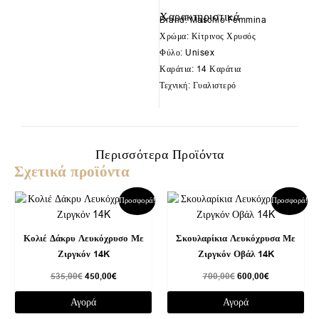
Χαρακτηριστικά
Brand: Maschio Femmina
Χρώμα: Κίτρινος Χρυσός
Φύλο: Unisex
Καράτια: 14 Καράτια
Τεχνική: Γυαλιστερό
Περισσότερα Προϊόντα
Σχετικά προϊόντα
Original
Η
Original
Η
Προσφορά!
Προσφορά!
price
τρέχουσα
price
τρέχουσα
was:
τιμή
was:
τιμή
535,00€.
είναι:
700,00€.
είναι:
Κολιέ Δάκρυ Λευκόχρυσο Με
Σκουλαρίκια Λευκόχρυσα Με
450,00€.
600,00€.
Ζιργκόν 14K
Ζιργκόν Οβάλ 14K
535,00
€
450,00
€
700,00
€
600,00
€
Αγορά
Αγορά