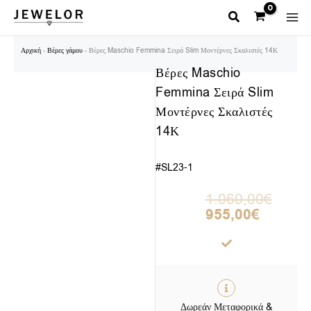
Μετάβαση
στο
περιεχόμενο
Αρχική
-
Βέρες γάμου
-
Βέρες Maschio Femmina Σειρά Slim Μοντέρνες Σκαλιστές 14Κ
Βέρες Maschio
Femmina Σειρά Slim
Μοντέρνες Σκαλιστές
14Κ
#SL23-1
Original
Η
1.060,00
€
price
τρέχουσα
955,00
€
was:
τιμή
1.060,00€.
είναι:
955,00€.
Δωρεάν Μεταφορικά &