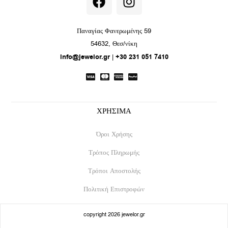
a
n
c
s
e
t
Παναγίας Φανερωμένης 59
b
a
54632, Θεσ/νίκη
o
g
info@jewelor.gr
|
+30 231 051 7410
o
r
k
a
m
ΧΡΗΣΙΜΑ
Όροι Χρήσης
Τρόπος Πληρωμής
Τρόποι Αποστολής
Πολιτική Επιστροφών
copyright 2026 jewelor.gr