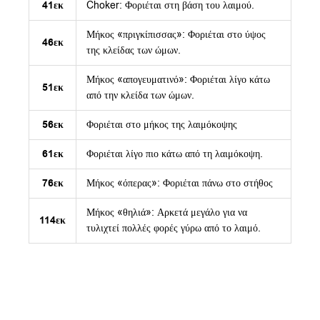
41εκ
Choker: Φοριέται στη βάση του λαιμού.
Μήκος «πριγκίπισσας»: Φοριέται στο ύψος
46εκ
της κλείδας των ώμων.
Μήκος «απογευματινό»: Φοριέται λίγο κάτω
51εκ
από την κλείδα των ώμων.
56εκ
Φοριέται στο μήκος της λαιμόκοψης
61εκ
Φοριέται λίγο πιο κάτω από τη λαιμόκοψη.
76εκ
Μήκος «όπερας»: Φοριέται πάνω στο στήθος
Μήκος «θηλιά»: Αρκετά μεγάλο για να
114εκ
τυλιχτεί πολλές φορές γύρω από το λαιμό.