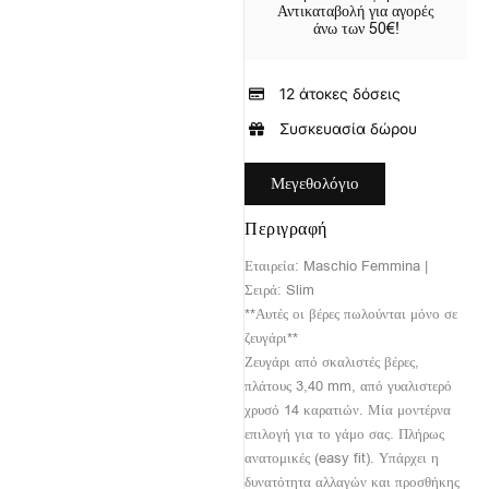
Αντικαταβολή για αγορές
άνω των 50€!
12 άτοκες δόσεις
Συσκευασία δώρου
Μεγεθολόγιο
Περιγραφή
Εταιρεία: Maschio Femmina |
Σειρά: Slim
**Αυτές οι βέρες πωλούνται μόνο σε
ζευγάρι**
Ζευγάρι από σκαλιστές βέρες,
πλάτους 3,40 mm, από γυαλιστερό
χρυσό 14 καρατιών. Μία μοντέρνα
επιλογή για το γάμο σας. Πλήρως
ανατομικές (easy fit). Υπάρχει η
δυνατότητα αλλαγών και προσθήκης