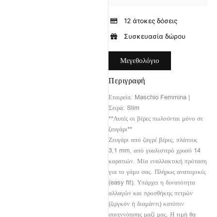
12 άτοκες δόσεις
Συσκευασία δώρου
Μεγεθολόγιο
Περιγραφή
Εταιρεία: Maschio Femmina |
Σειρά: Slim
**Αυτές οι βέρες πωλούνται μόνο σε
ζευγάρι**
Ζευγάρι από ζαγρέ βέρες, πλάτους
3,1 mm, από γυαλιστερό χρυσό 14
καρατιών. Μία εναλλακτική πρόταση
για το γάμο σας. Πλήρως ανατομικές
(easy fit). Υπάρχει η δυνατότητα
αλλαγών και προσθήκης πετρών
(ζιργκόν ή διαμάντι) κατόπιν
συνεννόησης μαζί μας. Η τιμή θα