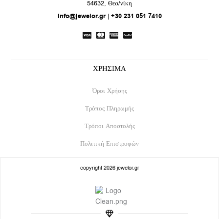
b
a
54632, Θεσ/νίκη
o
g
info@jewelor.gr
|
+30 231 051 7410
o
r
k
a
m
ΧΡΗΣΙΜΑ
Όροι Χρήσης
Τρόπος Πληρωμής
Τρόποι Αποστολής
Πολιτική Επιστροφών
copyright 2026 jewelor.gr