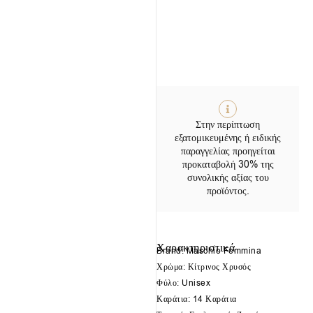
Στην περίπτωση
εξατομικευμένης ή ειδικής
παραγγελίας προηγείται
προκαταβολή 30% της
συνολικής αξίας του
προϊόντος.
Χαρακτηριστικά
Brand: Maschio Femmina
Χρώμα: Κίτρινος Χρυσός
Φύλο: Unisex
Καράτια: 14 Καράτια