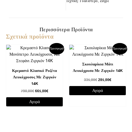
Τεχνική: Γυαλιστερό, Ζαγρέ
Περισσότερα Προϊόντα
Σχετικά προϊόντα
Original
Η
Original
Η
Προσφορά!
Προσφορά!
price
τρέχουσα
price
τρέχουσα
was:
τιμή
was:
τιμή
790,00€.
είναι:
335,00€.
είναι:
Σκουλαρίκια Μάτι
665,00€.
285,00€.
Κρεμαστό Κλασικό Ροζέτα
Λευκόχρυσα Με Ζιργκόν 14K
Λευκόχρυσος Με Ζιργκόν
335,00
€
285,00
€
14K
Αγορά
790,00
€
665,00
€
Αγορά