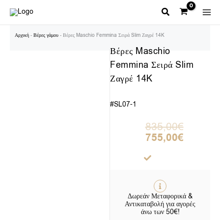
Μετάβαση
στο
περιεχόμενο
Αρχική
-
Βέρες γάμου
-
Βέρες Maschio Femmina Σειρά Slim Ζαγρέ 14K
Βέρες Maschio
Femmina Σειρά Slim
Ζαγρέ 14K
#SL07-1
Original
Η
835,00
€
price
τρέχουσα
755,00
€
was:
τιμή
835,00€.
είναι:
755,00€.
Δωρεάν Μεταφορικά &
Αντικαταβολή για αγορές
άνω των 50€!