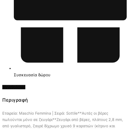
Συσκευασία δώρου
Μεγεθολόγιο
Περιγραφή
Εταιρεία: Maschio Femmina | Σειρά: Sottile**Αυτές οι βέρες
πωλούνται μόνο σε ζευγάρι**Ζευγάρι από βέρες, πλάτους 2,8 mm,
από γυαλιστερό, ζαγρέ δίχρωμο χρυσό 9 καρατιών (κίτρινο και