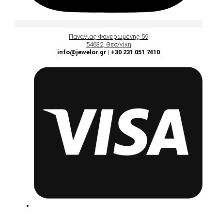
Παναγίας Φανερωμένης 59
54632, Θεσ/νίκη
info@jewelor.gr
|
+30 231 051 7410