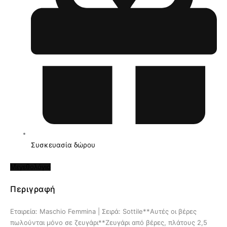
Συσκευασία δώρου
Μεγεθολόγιο
Περιγραφή
Εταιρεία: Maschio Femmina | Σειρά: Sottile**Αυτές οι βέρες
πωλούνται μόνο σε ζευγάρι**Ζευγάρι από βέρες, πλάτους 2,5