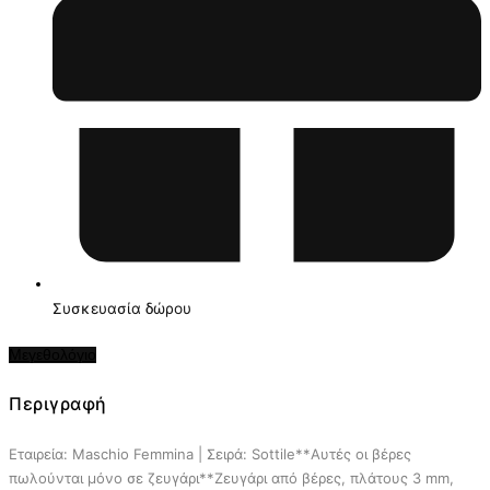
Συσκευασία δώρου
Μεγεθολόγιο
Περιγραφή
Εταιρεία: Maschio Femmina | Σειρά: Sottile**Αυτές οι βέρες
πωλούνται μόνο σε ζευγάρι**Ζευγάρι από βέρες, πλάτους 3 mm,