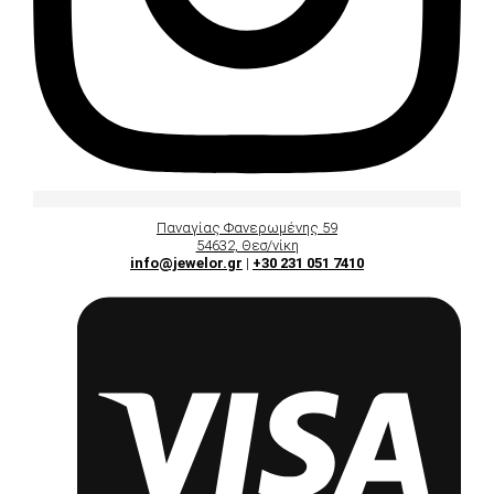
Παναγίας Φανερωμένης 59
54632, Θεσ/νίκη
info@jewelor.gr
|
+30 231 051 7410