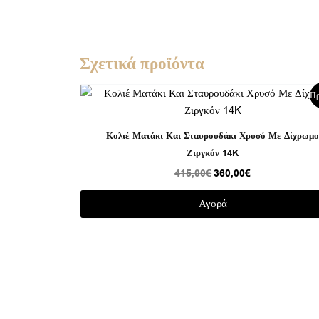
Σχετικά προϊόντα
Original
Η
Πρ
price
τρέχουσα
was:
τιμή
415,00€.
είναι:
Κολιέ Ματάκι Και Σταυρουδάκι Χρυσό Με Δίχρωμ
360,00€.
Ζιργκόν 14K
415,00
€
360,00
€
Αγορά