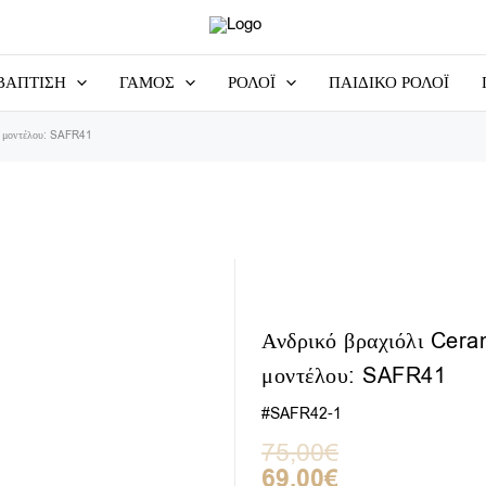
ΒΑΠΤΙΣΗ
ΓΑΜΟΣ
ΡΟΛΟΪ
ΠΑΙΔΙΚΟ ΡΟΛΟΪ
ς μοντέλου: SAFR41
Ανδρικό βραχιόλι Cer
μοντέλου: SAFR41
#SAFR42-1
Original
Η
75,00
€
price
τρέχουσα
69,00
€