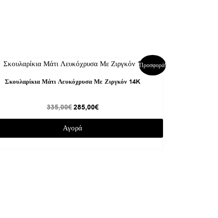
Original
Η
Προσφορά!
price
τρέχουσα
was:
τιμή
Σκουλαρίκια Μάτι Λευκόχρυσα Με Ζιργκόν 14K
335,00€.
είναι:
285,00€.
335,00
€
285,00
€
Αγορά