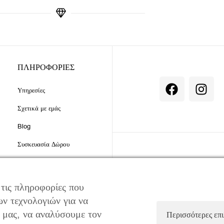
ΠΛΗΡΟΦΟΡΙΕΣ
F
I
Υπηρεσίες
a
n
c
s
Σχετικά με εμάς
e
t
Blog
b
a
o
g
Συσκευασία Δώρου
o
r
Επικοινωνία
k
a
ΧΡΗΣΙΜΑ
m
 τις πληροφορίες που
ν τεχνολογιών για να
ό μας, να αναλύσουμε τον
Περισσότερες επ