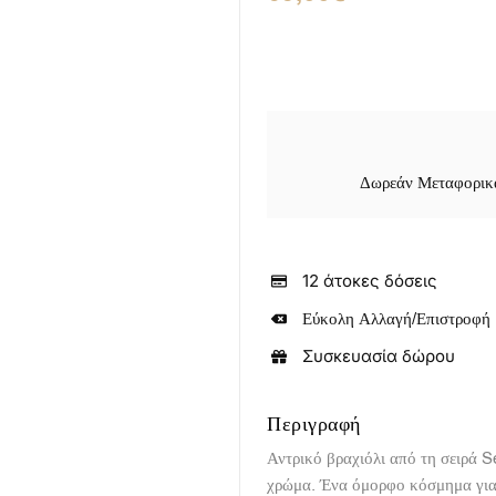
was:
τιμή
75,00€.
είναι:
69,00€.
Δωρεάν Μεταφορικά
12 άτοκες δόσεις
Εύκολη Αλλαγή/Επιστροφή
Συσκευασία δώρου
Περιγραφή
Αντρικό βραχιόλι από τη σειρά 
χρώμα. Ένα όμορφο κόσμημα για