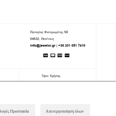
Παναγίας Φανερωμένης 59
54632, Θεσ/νίκη
info@jewelor.gr
|
+30 231 051 7410
Όροι Χρήσης
Τρόπος Πληρωμής
Τρόποι Αποστολής
Πολιτική Επιστροφών
ιλογές Προστασία
Απενεργοποίηση όλων