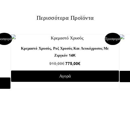
Περισσότερα Προϊόντα
Original
Η
οσφορά!
Προσφορά!
price
τρέχουσα
was:
τιμή
Κρεμαστό Χρυσός, Ροζ Χρυσός Και Λευκόχρυσος Με
910,00€.
είναι:
ο
Ζιργκόν 14K
775,00€.
910,00
€
775,00
€
Αγορά