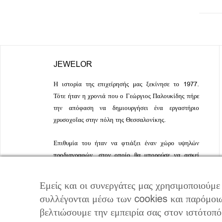
JEWELOR
Η ιστορία της επιχείρησής μας ξεκίνησε το 1977.
Τότε ήταν η χρονιά που ο Γεώργιος Παλουκίδης πήρε
την απόφαση να δημιουργήσει ένα εργαστήριο
χρυσοχοΐας στην πόλη της Θεσσαλονίκης.
Επιθυμία του ήταν να φτιάξει έναν χώρο υψηλών
προδιαγραφών, στον οποίο θα μπορούσε να ασκεί
την τέχνη του με γνώμονα πάντα την ποιότητα των
κοσμημάτων που προέκυπταν από τα χέρια του.
Εμείς και οι συνεργάτες μας χρησιμοποιούμε
συλλέγονται μέσω των cookies και παρόμοιω
βελτιώσουμε την εμπειρία σας στον ιστότοπ