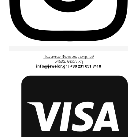
Παναγίας Φανερωμένης 59
54632, Θεσ/νίκη
info@jewelor.gr
|
+30 231 051 7410