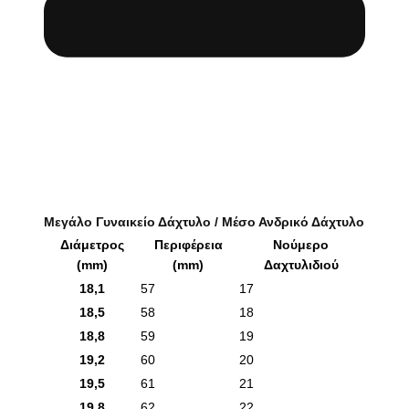
Μεγάλο Γυναικείο Δάχτυλο / Μέσο Ανδρικό Δάχτυλο
Διάμετρος
Περιφέρεια
Νούμερο
(mm)
(mm)
Δαχτυλιδιού
18,1
57
17
18,5
58
18
18,8
59
19
19,2
60
20
19,5
61
21
19,8
62
22