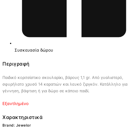
Συσκευασία δώρου
Περιγραφή
Παιδικό κοριτσίστικο σκουλαρίκι, βάρους 1,1 gr. Από γυαλιστερό,
σφυρήλατο χρυσό 14 καρατιών και λευκό ζιργκόν. Κατάλληλο για
γέννηση, βάφτιση ή για δώρο σε κάποιο παιδί.
Εξαντλημένο
Χαρακτηριστικά
Brand: Jewelor