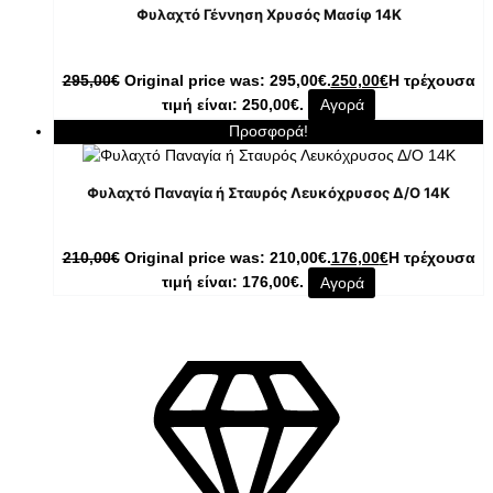
Φυλαχτό Γέννηση Χρυσός Μασίφ 14K
295,00
€
Original price was: 295,00€.
250,00
€
Η τρέχουσα
τιμή είναι: 250,00€.
Αγορά
Προσφορά!
Φυλαχτό Παναγία ή Σταυρός Λευκόχρυσος Δ/Ο 14K
210,00
€
Original price was: 210,00€.
176,00
€
Η τρέχουσα
τιμή είναι: 176,00€.
Αγορά