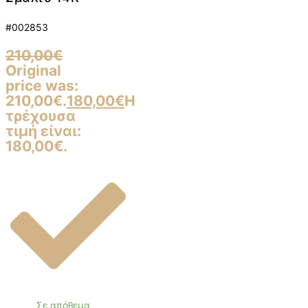
#002853
210,00
€
Original
price was:
210,00€.
180,00
€
Η
τρέχουσα
τιμή είναι:
180,00€.
Σε απόθεμα