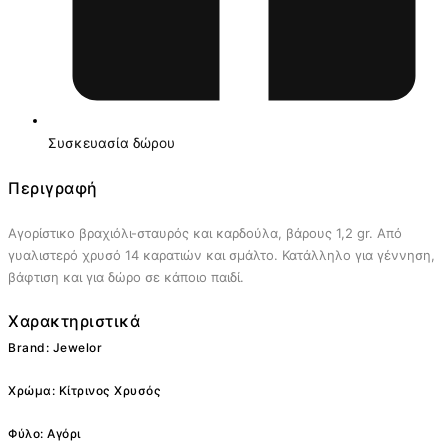
Συσκευασία δώρου
Περιγραφή
Αγορίστικο βραχιόλι-σταυρός και καρδούλα, βάρους 1,2 gr. Από
γυαλιστερό χρυσό 14 καρατιών και σμάλτο. Κατάλληλο για γέννηση,
βάφτιση και για δώρο σε κάποιο παιδί.
Χαρακτηριστικά
Brand: Jewelor
Χρώμα: Κίτρινος Χρυσός
Φύλο: Αγόρι