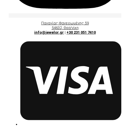
Παναγίας Φανερωμένης 59
54632, Θεσ/νίκη
info@jewelor.gr
|
+30 231 051 7410