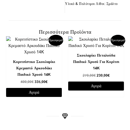
Υλικό & Πολύτιμοι Λίθοι: Σμάλτο
Περισσότερα Προϊόντα
Original
Η
Original
Η
Προσφορά!
Προσφορά!
price
τρέχουσα
price
τρέχουσα
was:
τιμή
was:
τιμή
400,00€.
είναι:
270,00€.
είναι:
Σκουλαρίκι Πεταλούδα
335,00€.
230,00€.
Κοριτσίστικο Σκουλαρίκι
Παιδικό Χρυσό Για Κορίτσι
Κρεμαστό Αρκουδάκι
14K
Παιδικό Χρυσό 14K
270,00
€
230,00
€
400,00
€
335,00
€
Αγορά
Αγορά