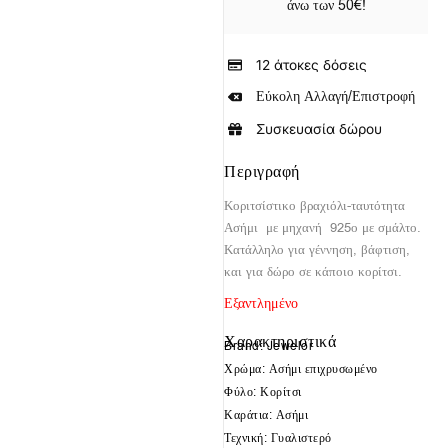
άνω των 50€!
12 άτοκες δόσεις
Εύκολη Αλλαγή/Επιστροφή
Συσκευασία δώρου
Περιγραφή
Κοριτσίστικο βραχιόλι-ταυτότητα
Ασήμι με μηχανή 925ο με σμάλτο.
Κατάλληλο για γέννηση, βάφτιση,
και για δώρο σε κάποιο κορίτσι.
Εξαντλημένο
Χαρακτηριστικά
Brand: Jewelor
Χρώμα: Ασήμι επιχρυσωμένο
Φύλο: Κορίτσι
Καράτια: Ασήμι
Τεχνική: Γυαλιστερό