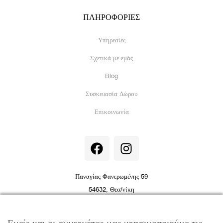
ΠΛΗΡΟΦΟΡΙΕΣ
Υπηρεσίες
Σχετικά με εμάς
Blog
Συσκευασία Δώρου
Επικοινωνία
F
I
a
n
c
s
e
t
Παναγίας Φανερωμένης 59
b
a
54632, Θεσ/νίκη
o
g
info@jewelor.gr
|
+30 231 051 7410
o
r