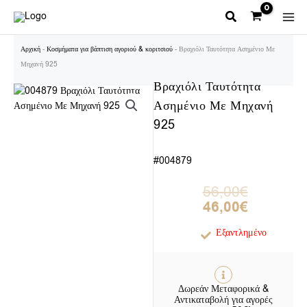
Μετάβαση
στο
περιεχόμενο
Αρχική
-
Κοσμήματα για βάπτιση αγοριού & κοριτσιού
-
Βραχιόλι Ταυτότητα Ασημένιο Με
Μηχανή 925
Βραχιόλι Ταυτότητα
Ασημένιο Με Μηχανή
925
#004879
Original
Η
56,00
€
price
τρέχουσα
46,00
€
was:
τιμή
56,00€.
είναι:
Εξαντλημένο
46,00€.
Δωρεάν Μεταφορικά &
Αντικαταβολή για αγορές