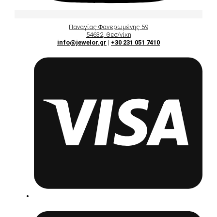
Παναγίας Φανερωμένης 59
54632, Θεσ/νίκη
info@jewelor.gr
|
+30 231 051 7410