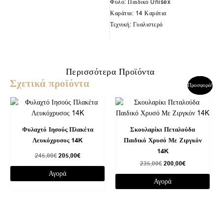
Φύλο: Παιδικό Unisex
Καράτια: 14 Καράτια
Τεχνική: Γυαλιστερό
Περισσότερα Προϊόντα
Σχετικά προϊόντα
Original
Η
Original
Η
Προσφορά!
Προσφορά!
price
τρέχουσα
price
τρέχουσα
was:
τιμή
was:
τιμή
245,00€.
είναι:
235,00€.
είναι:
205,00€.
200,00€.
Φυλαχτό Ιησούς Πλακέτα
Σκουλαρίκι Πεταλούδα
Λευκόχρυσος 14K
Παιδικό Χρυσό Με Ζιργκόν
14K
245,00
€
205,00
€
235,00
€
200,00
€
Αγορά
Αγορά