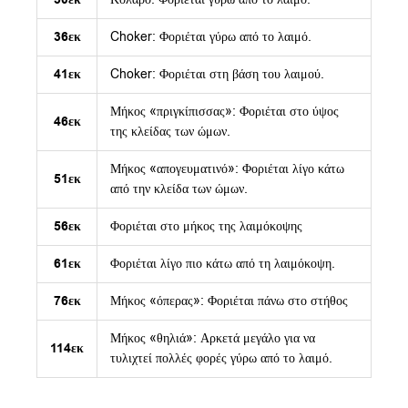
36εκ
Choker: Φοριέται γύρω από το λαιμό.
41εκ
Choker: Φοριέται στη βάση του λαιμού.
Μήκος «πριγκίπισσας»: Φοριέται στο ύψος
46εκ
της κλείδας των ώμων.
Μήκος «απογευματινό»: Φοριέται λίγο κάτω
51εκ
από την κλείδα των ώμων.
56εκ
Φοριέται στο μήκος της λαιμόκοψης
61εκ
Φοριέται λίγο πιο κάτω από τη λαιμόκοψη.
76εκ
Μήκος «όπερας»: Φοριέται πάνω στο στήθος
Μήκος «θηλιά»: Αρκετά μεγάλο για να
114εκ
τυλιχτεί πολλές φορές γύρω από το λαιμό.