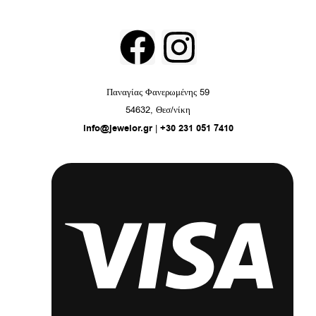
F
I
a
n
Παναγίας Φανερωμένης 59
c
s
54632, Θεσ/νίκη
info@jewelor.gr
|
+30 231 051 7410
e
t
b
a
o
g
o
r
k
a