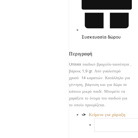
Συσκευασία δώρου
Περιγραφή
Unisex παιδικό βραχιόλι-ταυτότητα ,
βάρους 1,9 gr. Από γυαλιστερό
χρυσό 14 καρατιών. Κατάλληλο για
γέννηση, βάφτιση και για δώρο σε
κάποιο μικρό παιδί. Μπορείτε να
χαράξετε το όνομα του παιδιού για
το οποίο προορίζεται.
Κείμενο για χάραξη