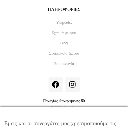
ΠΛΗΡΟΦΟΡΙΕΣ
Υπηρεσίες
Σχετικά με εμάς
Blog
Συσκευασία Δώρου
Επικοινωνία
F
I
a
n
c
s
e
t
Παναγίας Φανερωμένης 59
b
a
54632, Θεσ/νίκη
o
g
info@jewelor.gr
|
+30 231 051 7410
o
r
Εμείς και οι συνεργάτες μας χρησιμοποιούμε τις