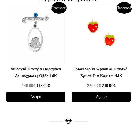
Original
Η
Original
Η
Προσφορά!
Προσφορά!
price
τρέχουσα
price
τρέχουσα
was:
τιμή
was:
τιμή
140,00€.
είναι:
250,00€.
είναι:
118,00€.
210,00€.
Φυλαχτό Παναγία Παραμάνα
Σκουλαρίκι Φράουλα Παιδικό
Λευκόχρυσος Οβάλ 14K
Χρυσό Για Κορίτσι 14K
140,00
€
118,00
€
250,00
€
210,00
€
Αγορά
Αγορά