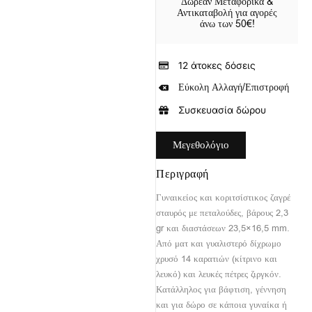
Δωρεάν Μεταφορικά &
Αντικαταβολή για αγορές
άνω των 50€!
12 άτοκες δόσεις
Εύκολη Αλλαγή/Επιστροφή
Συσκευασία δώρου
Μεγεθολόγιο
Περιγραφή
Γυναικείος και κοριτσίστικος ζαγρέ
σταυρός με πεταλούδες, βάρους 2,3
gr και διαστάσεων 23,5×16,5 mm.
Από ματ και γυαλιστερό δίχρωμο
χρυσό 14 καρατιών (κίτρινο και
λευκό) και λευκές πέτρες ζιργκόν.
Κατάλληλος για βάφτιση, γέννηση
και για δώρο σε κάποια γυναίκα ή