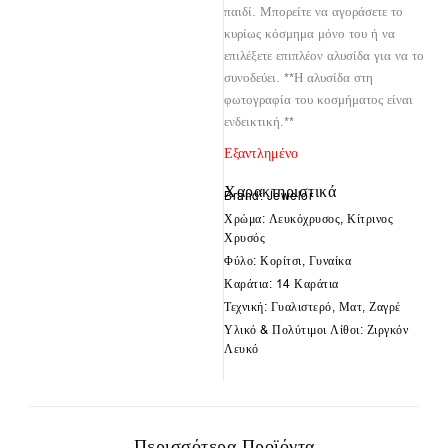
παιδί. Μπορείτε να αγοράσετε το
κυρίως κόσμημα μόνο του ή να
επιλέξετε επιπλέον αλυσίδα για να το
συνοδεύει. **Η αλυσίδα στη
φωτογραφία του κοσμήματος είναι
ενδεικτική.**
Εξαντλημένο
Χαρακτηριστικά
Brand: Jewelor
Χρώμα: Λευκόχρυσος, Κίτρινος
Χρυσός
Φύλο: Κορίτσι, Γυναίκα
Καράτια: 14 Καράτια
Τεχνική: Γυαλιστερό, Ματ, Ζαγρέ
Υλικό & Πολύτιμοι Λίθοι: Ζιργκόν
Λευκό
Περισσότερα Προϊόντα