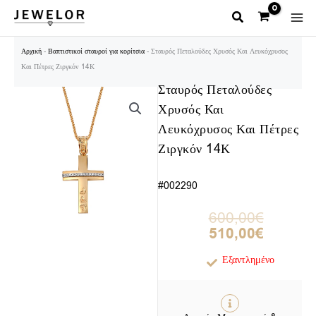
Μετάβαση
στο
περιεχόμενο
Αρχική
-
Βαπτιστικοί σταυροί για κορίτσια
-
Σταυρός Πεταλούδες Χρυσός Και Λευκόχρυσος
Και Πέτρες Ζιργκόν 14Κ
Σταυρός Πεταλούδες
Χρυσός Και
Λευκόχρυσος Και Πέτρες
Ζιργκόν 14Κ
#002290
Original
Η
600,00
€
price
τρέχουσα
510,00
€
was:
τιμή
600,00€.
είναι:
Εξαντλημένο
510,00€.