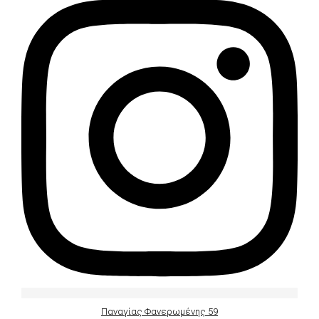
Παναγίας Φανερωμένης 59