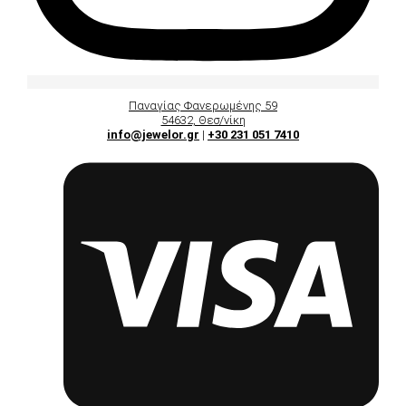
Παναγίας Φανερωμένης 59
54632, Θεσ/νίκη
info@jewelor.gr
|
+30 231 051 7410