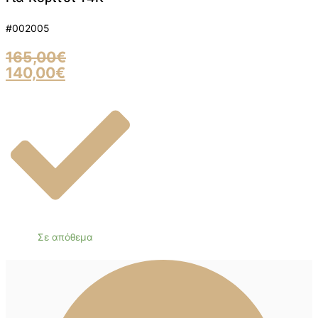
#002005
165,00
€
140,00
€
Σε απόθεμα