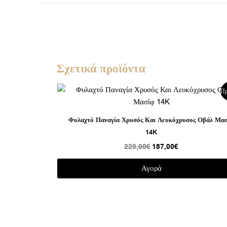
Σχετικά προϊόντα
Original
Η
Πρ
price
τρέχουσα
was:
τιμή
220,00€.
είναι:
Φυλαχτό Παναγία Χρυσός Και Λευκόχρυσος Οβάλ Μα
187,00€.
14K
220,00
€
187,00
€
Αγορά