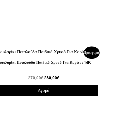
Original
Η
Προσφορά!
price
τρέχουσα
was:
τιμή
κουλαρίκι Πεταλούδα Παιδικό Χρυσό Για Κορίτσι 14K
270,00€.
είναι:
230,00€.
270,00
€
230,00
€
Αγορά