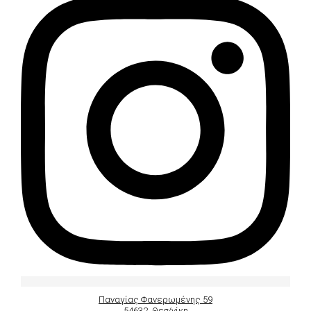
Παναγίας Φανερωμένης 59
54632, Θεσ/νίκη