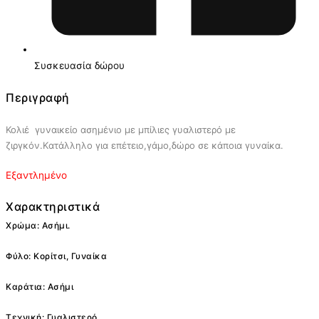
Συσκευασία δώρου
Περιγραφή
Κολιέ γυναικείο ασημένιο με μπίλιες γυαλιστερό με
ζιργκόν.Kατάλληλο για επέτειο,γάμο,δώρο σε κάποια γυναίκα.
Εξαντλημένο
Χαρακτηριστικά
Χρώμα: Ασήμι.
Φύλο: Κορίτσι, Γυναίκα
Καράτια: Ασήμι
Τεχνική: Γυαλιστερό