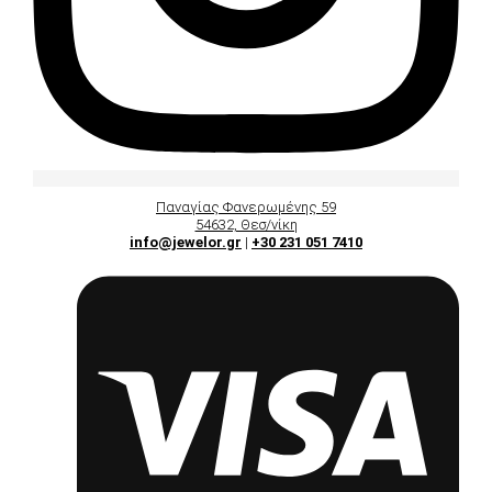
Παναγίας Φανερωμένης 59
54632, Θεσ/νίκη
info@jewelor.gr
|
+30 231 051 7410