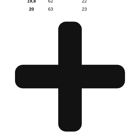
19,8
62
22
20
63
23