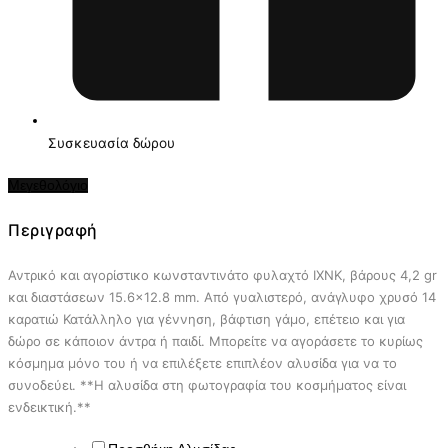
Συσκευασία δώρου
Μεγεθολόγιο
Περιγραφή
Αντρικό και αγορίστικο κωνσταντινάτο φυλαχτό ΙΧΝΚ, βάρους 4,2 gr
και διαστάσεων 15.6×12.8 mm. Από γυαλιστερό, ανάγλυφο χρυσό 14
καρατιώ Κατάλληλο για γέννηση, βάφτιση γάμο, επέτειο και για
δώρο σε κάποιον άντρα ή παιδί.
Μπορείτε να αγοράσετε το κυρίως
κόσμημα μόνο του ή να επιλέξετε επιπλέον αλυσίδα για να το
συνοδεύει. **Η αλυσίδα στη φωτογραφία του κοσμήματος είναι
ενδεικτική.**