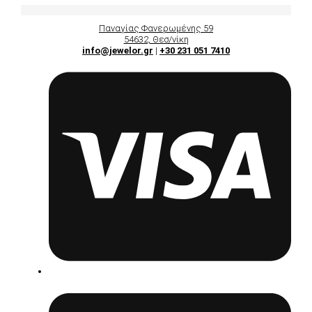
Παναγίας Φανερωμένης 59
54632, Θεσ/νίκη
info@jewelor.gr
|
+30 231 051 7410