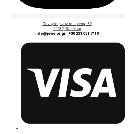
Παναγίας Φανερωμένης 59
54632, Θεσ/νίκη
info@jewelor.gr
|
+30 231 051 7410