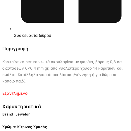
Συσκευασία δώρου
Περιγραφή
Κοριτσίστικο σετ καρφωτά σκουλαρίκια με ψαράκι, βάρους 0,8 και
διαστάσεων 6×6,4 mm gr, από γυαλιστερό χρυσό 14 καρατιών και
σμάλτο. Κατάλληλα για κάποια βάπτιση/γέννηση ή για δώρο σε
κάποιο παιδί.
Εξαντλημένο
Χαρακτηριστικά
Brand: Jewelor
Χρώμα: Κίτρινος Χρυσός