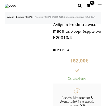
Μετάβαση
στο
περιεχόμενο
Αρχική
-
Ρολόγια Festina
-
Ανδρικό Festina swiss made με λουρί δερμάτινο F20010/4
Ανδρικό Festina swiss
made με λουρί δερμάτινο
F20010/4
#F20010/4
162,00
€
Σε απόθεμα
Δωρεάν Μεταφορικά &
Αντικαταβολή για αγορές
άνω των 50€!