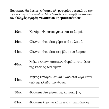
Παρακάτω θα βρείτε χρήσιμες πληροφορίες σχετικά με την
αγορά κρεμαστού/κολιέ. Μην ξεχάσετε να συμβουλευτείτε
τον
Οδηγός αγοράς γυναικείου κρεμαστού/κολιέ
.
30εκ
Κολάρο: Φοριέται γύρω από το λαιμό.
36εκ
Choker: Φοριέται γύρω από το λαιμό.
41εκ
Choker: Φοριέται στη βάση του λαιμού.
Μήκος «πριγκίπισσας»: Φοριέται στο ύψος
46εκ
της κλείδας των ώμων.
Μήκος «απογευματινό»: Φοριέται λίγο κάτω
51εκ
από την κλείδα των ώμων.
56εκ
Φοριέται στο μήκος της λαιμόκοψης
61εκ
Φοριέται λίγο πιο κάτω από τη λαιμόκοψη.