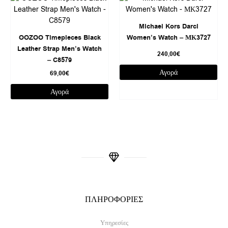
Michael Kors Darci
OOZOO Timepieces Black
Women’s Watch – ΜΚ3727
Leather Strap Men’s Watch
240,00
€
– C8579
Αγορά
69,00
€
Αγορά
ΠΛΗΡΟΦΟΡΙΕΣ
Υπηρεσίες