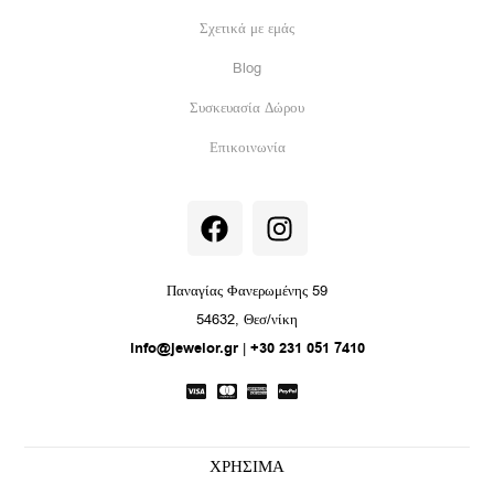
Σχετικά με εμάς
Blog
Συσκευασία Δώρου
Επικοινωνία
F
I
a
n
c
s
e
t
Παναγίας Φανερωμένης 59
b
a
54632, Θεσ/νίκη
o
g
info@jewelor.gr
|
+30 231 051 7410
o
r
k
a
m
ΧΡΗΣΙΜΑ