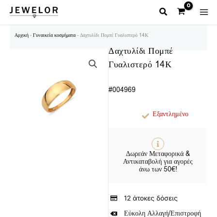
Μετάβαση
στο
περιεχόμενο
Αρχική
-
Γυναικεία κοσμήματα
-
Δαχτυλίδι Πομπέ Γυαλιστερό 14Κ
Δαχτυλίδι Πομπέ
Γυαλιστερό 14Κ
#004969
Εξαντλημένο
Δωρεάν Μεταφορικά &
Αντικαταβολή για αγορές
άνω των 50€!
12 άτοκες δόσεις
Εύκολη Αλλαγή/Επιστροφή