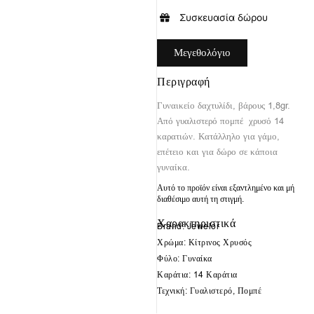
Συσκευασία δώρου
Μεγεθολόγιο
Περιγραφή
Γυναικείο δαχτυλίδι, βάρους 1,8gr.
Από γυαλιστερό πομπέ χρυσό 14
καρατιών. Κατάλληλο για γάμο,
επέτειο και για δώρο σε κάποια
γυναίκα.
Αυτό το προϊόν είναι εξαντλημένο και μή
διαθέσιμο αυτή τη στιγμή.
Χαρακτηριστικά
Brand: Jewelor
Χρώμα: Κίτρινος Χρυσός
Φύλο: Γυναίκα
Καράτια: 14 Καράτια
Τεχνική: Γυαλιστερό, Πομπέ