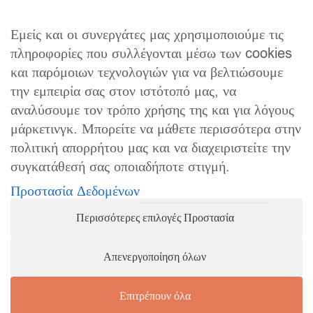
o
g
info@jewelor.gr
|
+30 231 051 7410
o
r
Εμείς και οι συνεργάτες μας χρησιμοποιούμε τις
k
a
πληροφορίες που συλλέγονται μέσω των cookies
m
και παρόμοιων τεχνολογιών για να βελτιώσουμε
την εμπειρία σας στον ιστότοπό μας, να
ΧΡΗΣΙΜΑ
αναλύσουμε τον τρόπο χρήσης της και για λόγους
μάρκετινγκ. Μπορείτε να μάθετε περισσότερα στην
Όροι Χρήσης
πολιτική απορρήτου μας και να διαχειριστείτε την
Τρόπος Πληρωμής
συγκατάθεσή σας οποιαδήποτε στιγμή.
Τρόποι Αποστολής
Προστασία Δεδομένων
Πολιτική Επιστροφών
Περισσότερες επιλογές Προστασία
copyright 2026 jewelor.gr
Απενεργοποίηση όλων
Επιτρέπουν όλα