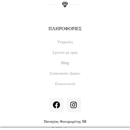
ΠΛΗΡΟΦΟΡΙΕΣ
Υπηρεσίες
Σχετικά με εμάς
Blog
Συσκευασία Δώρου
Επικοινωνία
F
I
a
n
c
s
e
t
Παναγίας Φανερωμένης 59
b
a
54632, Θεσ/νίκη