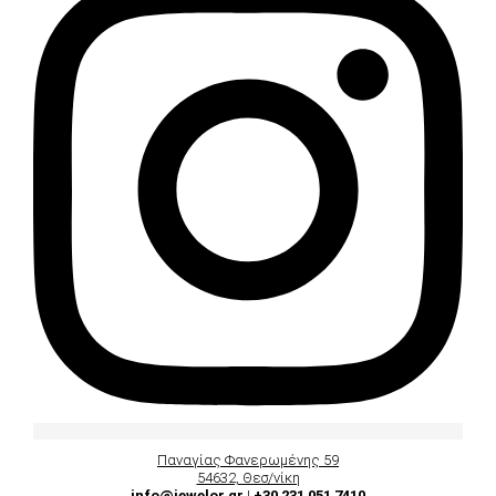
Παναγίας Φανερωμένης 59
54632, Θεσ/νίκη
info@jewelor.gr
|
+30 231 051 7410