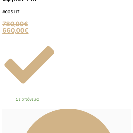
#005117
780,00
€
660,00
€
Σε απόθεμα