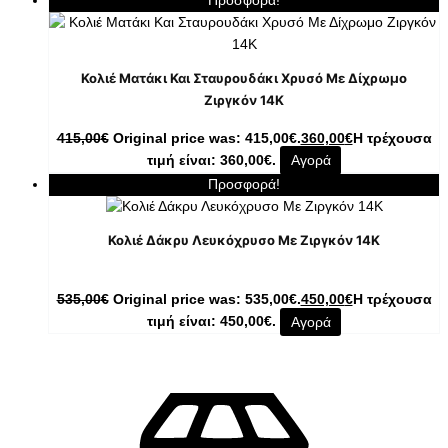
Προσφορά!
Κολιέ Ματάκι Και Σταυρουδάκι Χρυσό Με Δίχρωμο
Ζιργκόν 14K
415,00
€
Original price was: 415,00€.
360,00
€
Η τρέχουσα
τιμή είναι: 360,00€.
Αγορά
Προσφορά!
Κολιέ Δάκρυ Λευκόχρυσο Με Ζιργκόν 14K
535,00
€
Original price was: 535,00€.
450,00
€
Η τρέχουσα
τιμή είναι: 450,00€.
Αγορά