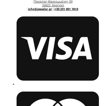
Παναγίας Φανερωμένης 59
54632, Θεσ/νίκη
info@jewelor.gr
|
+30 231 051 7410