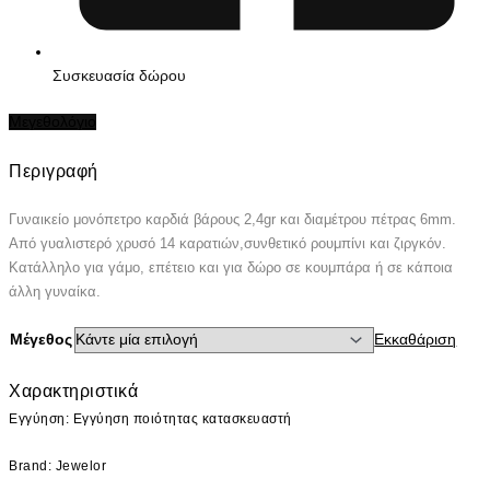
Συσκευασία δώρου
Μεγεθολόγιο
Περιγραφή
Γυναικείο μονόπετρο καρδιά βάρους 2,4gr και διαμέτρου πέτρας 6mm.
Από γυαλιστερό χρυσό 14 καρατιών,συνθετικό ρουμπίνι και ζιργκόν.
Κατάλληλο για γάμο, επέτειο και για δώρο σε κουμπάρα ή σε κάποια
άλλη γυναίκα.
Μέγεθος
Εκκαθάριση
Χαρακτηριστικά
Εγγύηση: Εγγύηση ποιότητας κατασκευαστή
Brand: Jewelor