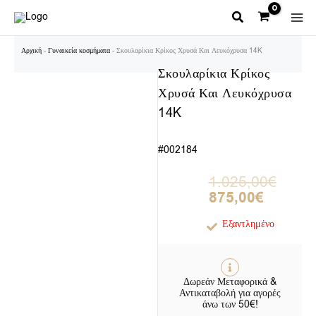
Μετάβαση
στο
περιεχόμενο
Αρχική
-
Γυναικεία κοσμήματα
-
Σκουλαρίκια Κρίκος Χρυσά Και Λευκόχρυσα 14K
Σκουλαρίκια Κρίκος
Χρυσά Και Λευκόχρυσα
14K
#002184
Original
Η
1.025,00
€
price
τρέχουσα
875,00
€
was:
τιμή
1.025,00€.
είναι:
Εξαντλημένο
875,00€.
Δωρεάν Μεταφορικά &
Αντικαταβολή για αγορές
άνω των 50€!