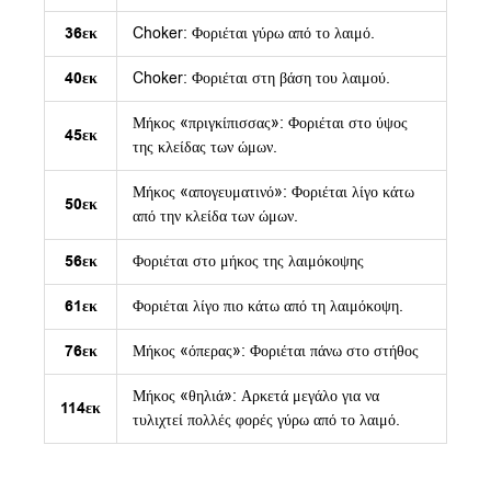
36εκ
Choker: Φοριέται γύρω από το λαιμό.
40εκ
Choker: Φοριέται στη βάση του λαιμού.
Μήκος «πριγκίπισσας»: Φοριέται στο ύψος
45εκ
της κλείδας των ώμων.
Μήκος «απογευματινό»: Φοριέται λίγο κάτω
50εκ
από την κλείδα των ώμων.
56εκ
Φοριέται στο μήκος της λαιμόκοψης
61εκ
Φοριέται λίγο πιο κάτω από τη λαιμόκοψη.
76εκ
Μήκος «όπερας»: Φοριέται πάνω στο στήθος
Μήκος «θηλιά»: Αρκετά μεγάλο για να
114εκ
τυλιχτεί πολλές φορές γύρω από το λαιμό.