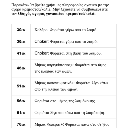
Παρακάτω θα βρείτε χρήσιμες πληροφορίες σχετικά με την
αγορά κρεμαστού/κολιέ. Μην ξεχάσετε να συμβουλευτείτε
τον
Οδηγός αγοράς γυναικείου κρεμαστού/κολιέ
.
30εκ
Κολάρο: Φοριέται γύρω από το λαιμό.
36εκ
Choker: Φοριέται γύρω από το λαιμό.
41εκ
Choker: Φοριέται στη βάση του λαιμού.
Μήκος «πριγκίπισσας»: Φοριέται στο ύψος
46εκ
της κλείδας των ώμων.
Μήκος «απογευματινό»: Φοριέται λίγο κάτω
51εκ
από την κλείδα των ώμων.
56εκ
Φοριέται στο μήκος της λαιμόκοψης
61εκ
Φοριέται λίγο πιο κάτω από τη λαιμόκοψη.
76εκ
Μήκος «όπερας»: Φοριέται πάνω στο στήθος