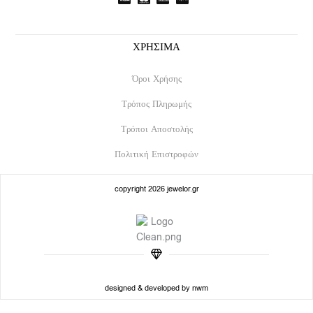
k
a
m
ΧΡΗΣΙΜΑ
Όροι Χρήσης
Τρόπος Πληρωμής
Τρόποι Αποστολής
Πολιτική Επιστροφών
copyright 2026 jewelor.gr
designed & developed by nwm