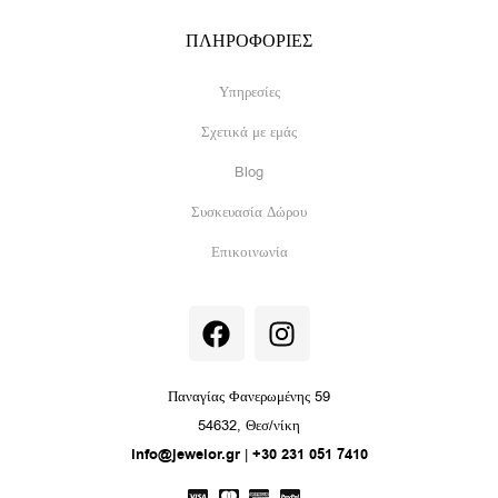
ΠΛΗΡΟΦΟΡΙΕΣ
Υπηρεσίες
Σχετικά με εμάς
Blog
Συσκευασία Δώρου
Επικοινωνία
F
I
a
n
c
s
e
t
Παναγίας Φανερωμένης 59
b
a
54632, Θεσ/νίκη
o
g
info@jewelor.gr
|
+30 231 051 7410
o
r