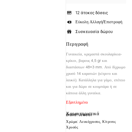
12 άτοκες δόσεις
Εύκολη Αλλαγή/Επιστροφή
Συσκευασία δώρου
Περιγραφή
Γυναικεία, κρεμαστά σκουλαρίκια-
κρίκοι, βαρους 4,5 gr και
διαστάσεων 48×3 mm. Από δίχρωμο
χρυσό 14 καρατιών (κίτρινο και
λευκό). Κατάλληλα για γάμο, επέτειο
και για δώρο σε κουμπάρα ή σε
κάποια άλλη γυναίκα.
Εξαντλημένο
Χαρακτηριστικά
Brand: Jewelor
Χρώμα: Λευκόχρυσος, Κίτρινος
Χρυσός