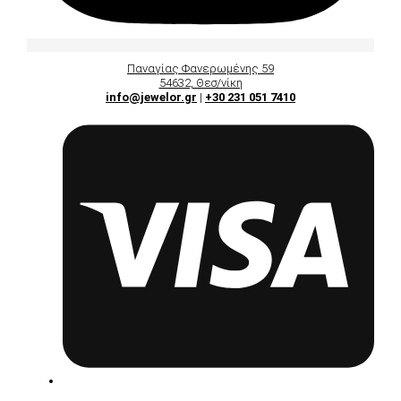
Παναγίας Φανερωμένης 59
54632, Θεσ/νίκη
info@jewelor.gr
|
+30 231 051 7410