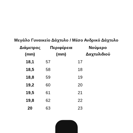
Μεγάλο Γυναικείο Δάχτυλο / Μέσο Ανδρικό Δάχτυλο
Διάμετρος
Περιφέρεια
Νούμερο
(mm)
(mm)
Δαχτυλιδιού
18,1
57
17
18,5
58
18
18,8
59
19
19,2
60
20
19,5
61
21
19,8
62
22
20
63
23