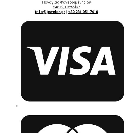
Παναγίας Φανερωμένης 59
54632, Θεσ/νίκη
info@jewelor.gr
|
+30 231 051 7410