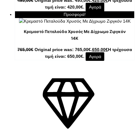
495,00
€
Original price was: 495,00€.
420,00
€
Η τρέχουσα
τιμή είναι: 420,00€.
Αγορά
Προσφορά!
Κρεμαστό Πεταλούδα Χρυσός Με Δίχρωμο Ζιργκόν
14K
765,00
€
Original price was: 765,00€.
650,00
€
Η τρέχουσα
τιμή είναι: 650,00€.
Αγορά