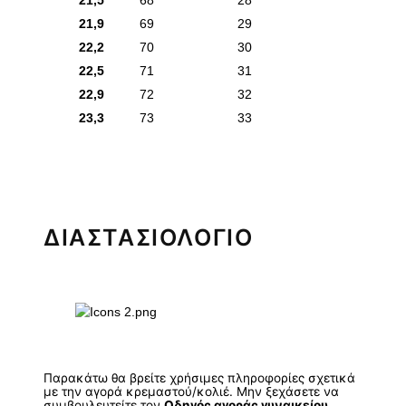
21,5
68
28
21,9
69
29
22,2
70
30
22,5
71
31
22,9
72
32
23,3
73
33
ΔΙΑΣΤΑΣΙΟΛΟΓΙΟ
Παρακάτω θα βρείτε χρήσιμες πληροφορίες σχετικά
με την αγορά κρεμαστού/κολιέ. Μην ξεχάσετε να
συμβουλευτείτε τον
Οδηγός αγοράς γυναικείου