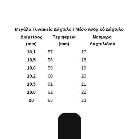
Μεγάλο Γυναικείο Δάχτυλο / Μέσο Ανδρικό Δάχτυλο
Διάμετρος
Περιφέρεια
Νούμερο
(mm)
(mm)
Δαχτυλιδιού
18,1
57
17
18,5
58
18
18,8
59
19
19,2
60
20
19,5
61
21
19,8
62
22
20
63
23