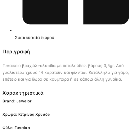
Συσκευασία δώρου
Περιγραφή
Γυναικείο βραχιόλι-αλυσίδα με πεταλούδες, βάρους 3,5gr. Από
γυαλιστερό χρυσό 14 καρατιών και φίλντισι. Κατάλληλο για γάμο,
επέτειο και για δώρο σε κουμπάρα ή σε κάποια άλλη γυναίκα.
Χαρακτηριστικά
Brand: Jewelor
Χρώμα: Κίτρινος Χρυσός
Φύλο: Γυναίκα