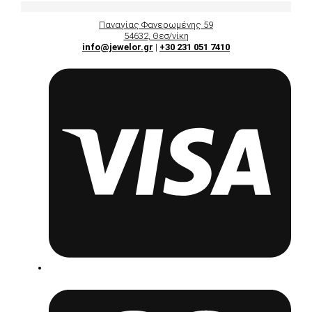
Παναγίας Φανερωμένης 59
54632, Θεσ/νίκη
info@jewelor.gr
|
+30 231 051 7410